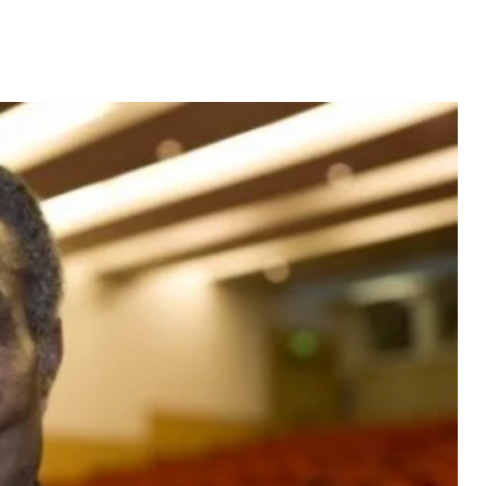
Mãe e Pai
ido na Cabo
Video: Tininho conquista
a sa speraba
Josslyn em direto...
 MAIS
LER MAIS