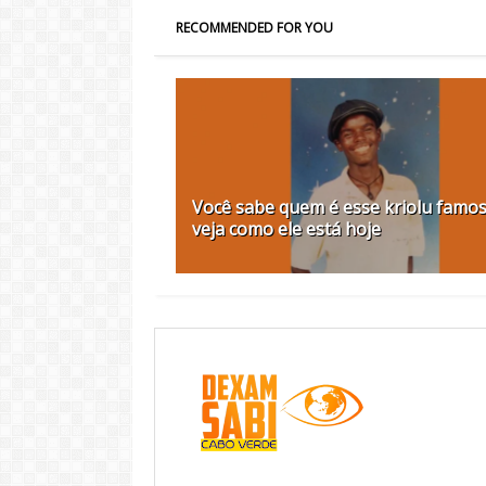
RECOMMENDED FOR YOU
Você sabe quem é esse kriolu famo
veja como ele está hoje