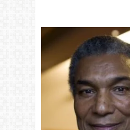
Video: Caboverdiana konta
motivo ki fazel larga
Video: 
Portugal pa volta pa Cabo
surpreend
Verde
Verde. Es k
LER MAIS
LER