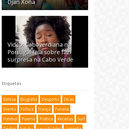
Djan Xona
Video: Caboverdiana na
Portugal fala sobre fazi
surpresa na Cabo Verde
Etiquetas
Beleza
Biografia
Desporto
Dicas
Evento
Fofoca
França
Funana
Futebol
Poema
Politica
Receitas
Surf
Teatro
batuku
casa do lider
comedia