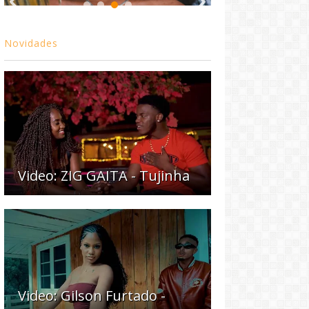
Novidades
Video: ZIG GAITA - Tujinha
Video: Gilson Furtado -