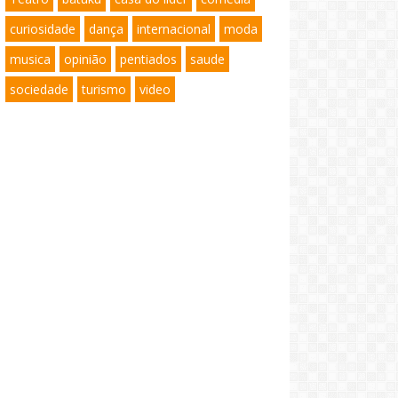
curiosidade
dança
internacional
moda
musica
opinião
pentiados
saude
sociedade
turismo
video