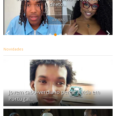
direto...
LER MAIS
Novidades
Jovem cabo-verdiano perde a vida em
Portugal...