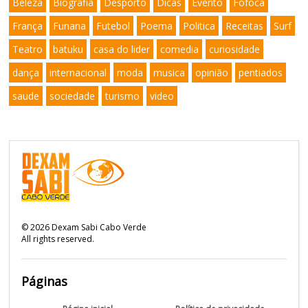
Beleza
Biografia
Desporto
Dicas
Evento
Fofoca
França
Funana
Futebol
Poema
Politica
Receitas
Surf
Teatro
batuku
casa do lider
comedia
curiosidade
dança
internacional
moda
musica
opinião
pentiados
saude
sociedade
turismo
video
©
2026
Dexam Sabi Cabo Verde
All rights reserved.
Páginas