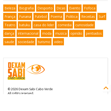
Beleza
Biografia
Desporto
Dicas
Evento
Fofoca
França
Funana
Futebol
Poema
Politica
Receitas
Surf
Teatro
batuku
casa do lider
comedia
curiosidade
dança
internacional
moda
musica
opinião
pentiados
saude
sociedade
turismo
video
©
2026
Dexam Sabi Cabo Verde
All rights reserved.
Páginas