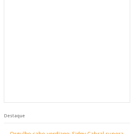
Destaque
Orgulho cabo-verdiano: Sidny Cabral supera