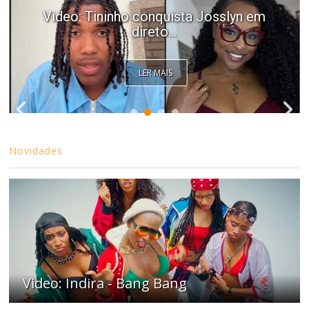
Video: Tininho conquista Josslyn em
direto...
LER MAIS
Novidades
Video: Indira - Bang Bang