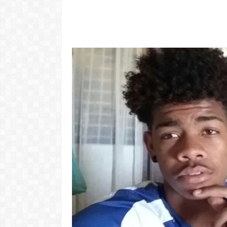
Video: Cabov
motivo ki 
Portugal pa 
Ve
LER