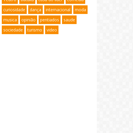
curiosidade
dança
internacional
moda
musica
opinião
pentiados
saude
sociedade
turismo
video