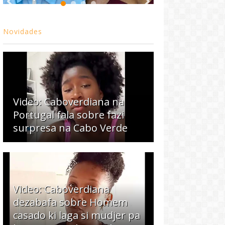
Novidades
Video: Caboverdiana na
Portugal fala sobre fazi
surpresa na Cabo Verde
Video: Caboverdiana
dezabafa sobre Homem
casado ki laga si mudjer pa