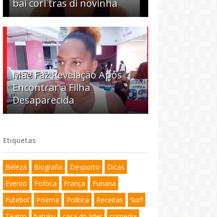
bai cori tras di novinha
Mãe Faz Revelação Após
Encontrar a Filha
Desaparecida
Etiquetas
Beleza
Biografia
Desporto
Dicas
Evento
Fofoca
França
Funana
Futebol
Poema
Politica
Receitas
Surf
Teatro
batuku
casa do lider
comedia