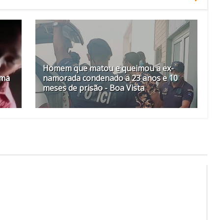
Homem que matou e queimou a ex-
ema
namorada condenado a 23 anos e 10
meses de prisão - Boa Vista