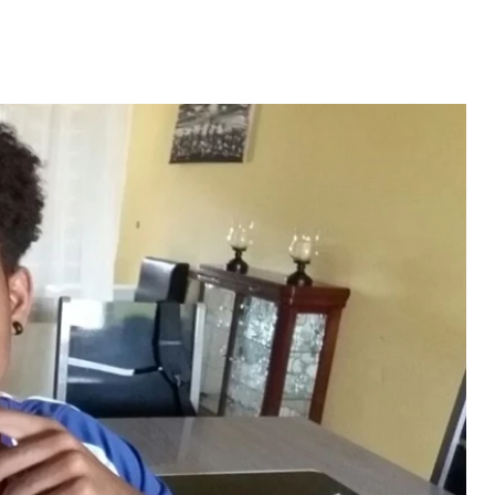
erdiana konta
fazel larga
volta pa Cabo
"Com 16 anos fui para cama
rde
com o Presidente "
 MAIS
LER MAIS