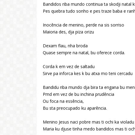
Bandidos riba mundo continua ta skodji natal 
Pes quebra tudo sonho e pes traze baba e ran
Inocência de menino, perde na sis sorriso
Maioria des, dja piza orizu
Dexam flau, nha broda
Quase sempre na natal, bu oferece corda.
Corda k em vez de saltadu
Sirve pa inforca kes k bu atxa mo teni cercadu
Bandidu riba mundo dja bira ta engana bu men
Pmd em vez de bu inchina prudência
Ou foca na essência,
Bu sta preocupado ku aparência.
Menino Jesus naci pobre mas ti ochi ka violadu
Maria ku djuse tinha medo bandidos mas ti oc