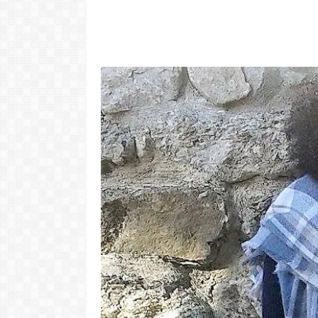
Video: "Tem pessoas ki sa
larga Cabo Verde pa vivi
vida pior na Portugal" -
Video: Tini
Dezabafo
Josslyn e
LER MAIS
LER