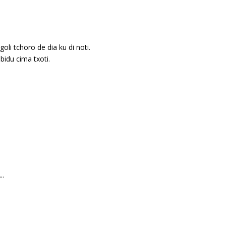
li tchoro de dia ku di noti.
bidu cima txoti.
..