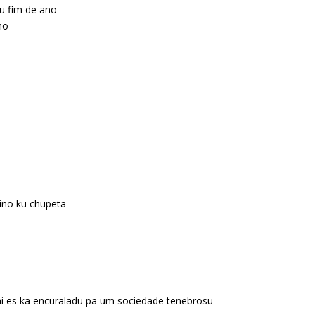
ku fim de ano
ho
ino ku chupeta
hi es ka encuraladu pa um sociedade tenebrosu