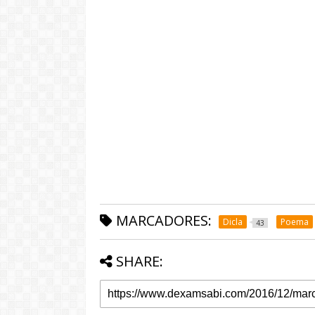
MARCADORES:
Dicla
Poema
43
SHARE: