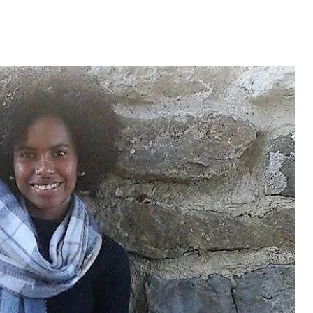
Video: Mãe e Pai
nho conquista
surpreendido na Cabo
m direto...
Verde. Es ka sa speraba
 MAIS
LER MAIS