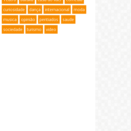
curiosidade
dança
internacional
moda
musica
opinião
pentiados
saude
sociedade
turismo
video