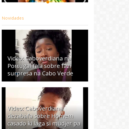
Novidades
Video: Caboverdiana na
Portugal fala sobre fazi
surpresa na Cabo Verde
Video: Caboverdiana
dezabafa sobre Homem
casado ki laga si mudjer pa