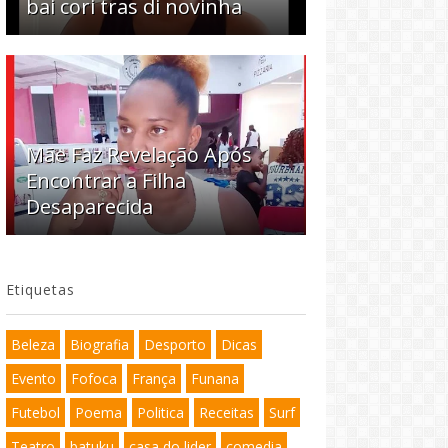
bai cori tras di novinha
Mãe Faz Revelação Após
Encontrar a Filha
Desaparecida
Etiquetas
Beleza
Biografia
Desporto
Dicas
Evento
Fofoca
França
Funana
Futebol
Poema
Politica
Receitas
Surf
Teatro
batuku
casa do lider
comedia