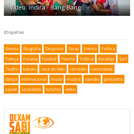
Video: Indira - Bang Bang
Etiquetas
Beleza
Biografia
Desporto
Dicas
Evento
Fofoca
França
Funana
Futebol
Poema
Politica
Receitas
Surf
Teatro
batuku
casa do lider
comedia
curiosidade
dança
internacional
moda
musica
opinião
pentiados
saude
sociedade
turismo
video