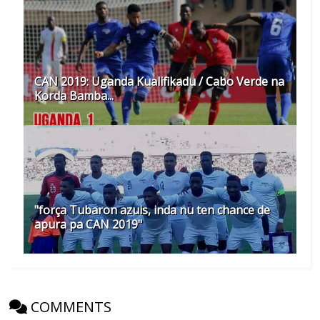
CAN 2019: Uganda Kualifikadu / Cabo Verde na
Korda Bamba...
"força Tubaron azuis, inda nu ten chance de
apura pa CAN 2019"
COMMENTS