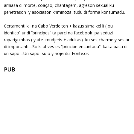
amiasa di morte, coaçăo, chantagem, agreson sexual ku
penetrason y asociason kriminoza, tudu di forma konsumadu.
Certamenti ki na Cabo Verde ten + kazus sima kel li ( ou
identico) undi “principes” ta parci na facebook pa seduzi
rapariguinhas ( y ate mudjeris + adultas) ku ses charme y ses ar
di importanti ...So ki al-ves es “principe encantadu” ka ta pasa di
un sapo ...Un sapo sujo y nojentu. Fonte:ok
PUB