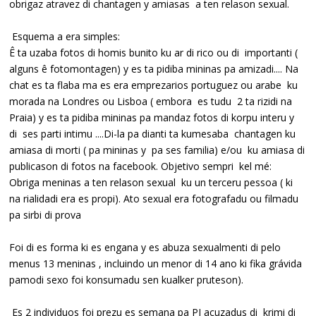
obrigaz atravez di chantagen y amiasas a ten relason sexual.
Esquema a era simples:
Ê ta uzaba fotos di homis bunito ku ar di rico ou di importanti (
alguns ê fotomontagen) y es ta pidiba mininas pa amizadi.... Na
chat es ta flaba ma es era emprezarios portuguez ou arabe ku
morada na Londres ou Lisboa ( embora es tudu 2 ta rizidi na
Praia) y es ta pidiba mininas pa mandaz fotos di korpu interu y
di ses parti intimu ....Di-la pa dianti ta kumesaba chantagen ku
amiasa di morti ( pa mininas y pa ses familia) e/ou ku amiasa di
publicason di fotos na facebook. Objetivo sempri kel mé:
Obriga meninas a ten relason sexual ku un terceru pessoa ( ki
na rialidadi era es propi). Ato sexual era fotografadu ou filmadu
pa sirbi di prova
Foi di es forma ki es engana y es abuza sexualmenti di pelo
menus 13 meninas , incluindo un menor di 14 ano ki fika grávida
pamodi sexo foi konsumadu sen kualker pruteson).
Es 2 individuos foi prezu es semana pa PJ acuzadus di krimi di