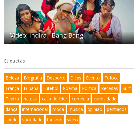
Video: Indira - Bang Bang
Etiquetas
Beleza
Biografia
Desporto
Dicas
Evento
Fofoca
França
Funana
Futebol
Poema
Politica
Receitas
Surf
Teatro
batuku
casa do lider
comedia
curiosidade
dança
internacional
moda
musica
opinião
pentiados
saude
sociedade
turismo
video