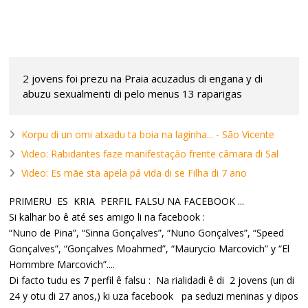
2 jovens foi prezu na Praia acuzadus di engana y di
abuzu sexualmenti di pelo menus 13 raparigas
Korpu di un omi atxadu ta boia na laginha... - São Vicente
Video: Rabidantes faze manifestação frente câmara di Sal
Video: Es mãe sta apela pá vida di se Filha di 7 ano
PRIMERU ES KRIA PERFIL FALSU NA FACEBOOK ...
Si kalhar bo ê até ses amigo li na facebook :
“Nuno de Pina”, “Sinna Gonçalves”, “Nuno Gonçalves”, “Speed
Gonçalves”, “Gonçalves Moahmed”, “Maurycio Marcovich” y “El
Hommbre Marcovich”....
Di facto tudu es 7 perfil ê falsu : Na rialidadi ê di 2 jovens (un di
24 y otu di 27 anos,) ki uza facebook pa seduzi meninas y dipos