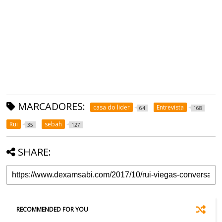
MARCADORES:
casa do lider
Entrevista
64
168
Rui
sebah
35
127
SHARE:
RECOMMENDED FOR YOU