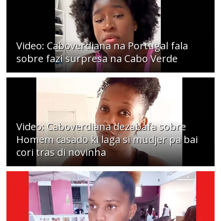
Video: Caboverdiana na Portugal fala
sobre fazi surpresa na Cabo Verde
Video: Caboverdiana dezabafa sobre
Homem casado ki laga si mudjer pa bai
cori tras di novinha