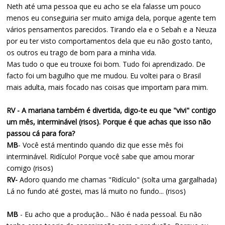
Neth até uma pessoa que eu acho se ela falasse um pouco
menos eu conseguiria ser muito amiga dela, porque agente tem
vários pensamentos parecidos. Tirando ela e o Sebah e a Neuza
por eu ter visto comportamentos dela que eu não gosto tanto,
os outros eu trago de bom para a minha vida.
Mas tudo o que eu trouxe foi bom. Tudo foi aprendizado. De
facto foi um bagulho que me mudou. Eu voltei para o Brasil
mais adulta, mais focado nas coisas que importam para mim.
RV - A mariana também é divertida, digo-te eu que "vivi" contigo
um mês, interminável (risos). Porque é que achas que isso não
passou cá para fora?
MB
- Você está mentindo quando diz que esse mês foi
interminável. Ridículo! Porque você sabe que amou morar
comigo (risos)
RV-
Adoro quando me chamas "Ridículo" (solta uma gargalhada)
Lá no fundo até gostei, mas lá muito no fundo... (risos)
MB
- Eu acho que a produção... Não é nada pessoal. Eu não