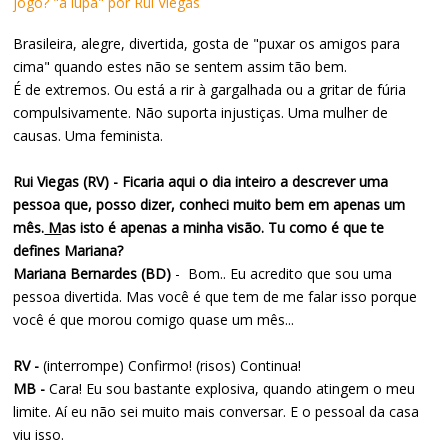
jogo? "à lupa" por Rui Viegas
Brasileira, alegre, divertida, gosta de "puxar os amigos para
cima" quando estes não se sentem assim tão bem.
É de extremos. Ou está a rir à gargalhada ou a gritar de fúria
compulsivamente. Não suporta injustiças. Uma mulher de
causas. Uma feminista.
Rui Viegas (RV) - Ficaria aqui o dia inteiro a descrever uma
pessoa que, posso dizer, conheci muito bem em apenas um
mês.
M
as isto é apenas a minha visão. Tu como é que te
defines Mariana?
Mariana Bernardes (BD)
- Bom.. Eu acredito que sou uma
pessoa divertida. Mas você é que tem de me falar isso porque
você é que morou comigo quase um mês...
RV -
(interrompe) Confirmo! (risos) Continua!
MB -
Cara! Eu sou bastante explosiva, quando atingem o meu
limite. Aí eu não sei muito mais conversar. E o pessoal da casa
viu isso.