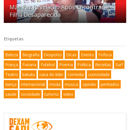
Mãe Faz Revelação Após Encontrar a
Filha Desaparecida
Etiquetas
Beleza
Biografia
Desporto
Dicas
Evento
Fofoca
França
Funana
Futebol
Poema
Politica
Receitas
Surf
Teatro
batuku
casa do lider
comedia
curiosidade
dança
internacional
moda
musica
opinião
pentiados
saude
sociedade
turismo
video