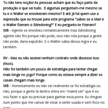
Tu não tens noção! As pessoas acham que eu faço parte da
produção e que sei tudo. E algumas perguntam-me mesmo se
tu e o Walter se envolveram mesmo? E até já há quem use a
expressão que eu trouxe para este programa "sabes se a Mari e
o Walter fizeram o Edredoning?" E eu pergunto-te Fizeram?
MB -
Agente se envolveu romanticamente mas Edredoning
agente não fez porque não pode, isso não rola porque a gente
não pode, daria expulsão. E o Walter sabia dessa regra e eu
também.
RV - Mas eu não assinei nenhum contrato onde dissesse isso
(risos).
Não foi também um pouco de estratégia para tentar chegar
mais longe no jogo? Porque como eu estava sempre a dizer os
casais chegam mais longe.
MB -
Honestamente eu não sei realmente se foi estratégia ou
não, porque a gente lá dentro entra em "maind set" que é eu
vou fazer o que eu precisar para ganhar essa porra. Eu cheguei
num ponto que me cansei de estar a sentir usada e sem foco no
jogo.