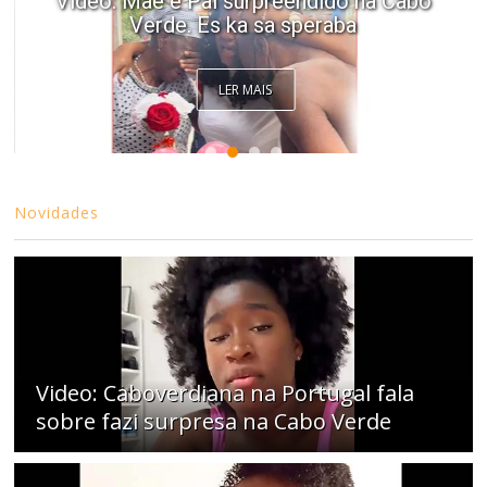
Video: Mãe e Pai surpreendido na Cabo
Verde. Es ka sa speraba
LER MAIS
Novidades
Video: Caboverdiana na Portugal fala
sobre fazi surpresa na Cabo Verde