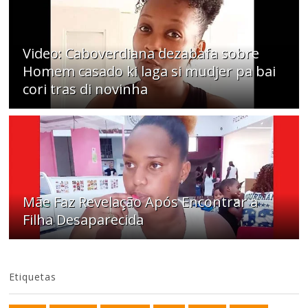
Video: Caboverdiana dezabafa sobre
Homem casado ki laga si mudjer pa bai
cori tras di novinha
Mãe Faz Revelação Após Encontrar a
Filha Desaparecida
Etiquetas