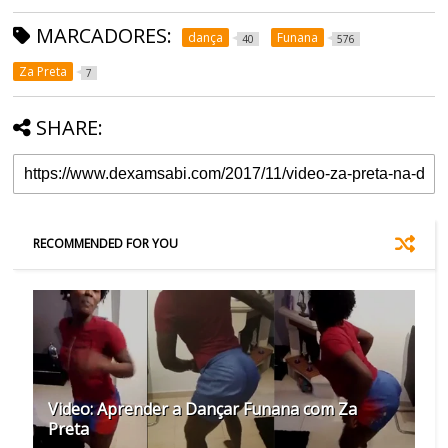
MARCADORES:
dança
Funana
40
576
Za Preta
7
SHARE:
RECOMMENDED FOR YOU
Video: Aprender a Dançar Funana com Za
Preta