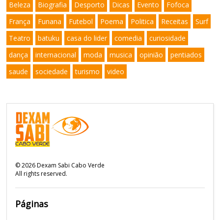
Beleza
Biografia
Desporto
Dicas
Evento
Fofoca
França
Funana
Futebol
Poema
Politica
Receitas
Surf
Teatro
batuku
casa do lider
comedia
curiosidade
dança
internacional
moda
musica
opinião
pentiados
saude
sociedade
turismo
video
©
2026
Dexam Sabi Cabo Verde
All rights reserved.
Páginas