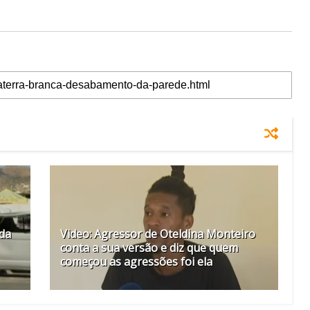
nda
Video: Agressor de Oteldina Monteiro
conta a sua versão e diz que quem
começou as agressões foi ela