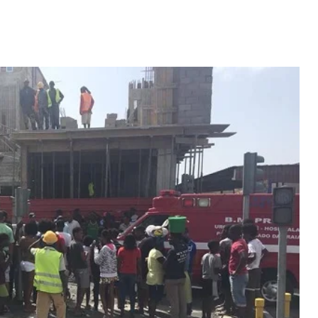
Video: Caboverdiana konta
motivo ki fazel larga
 fui para cama
Portugal pa volta pa Cabo
esidente "
Verde
 MAIS
LER MAIS