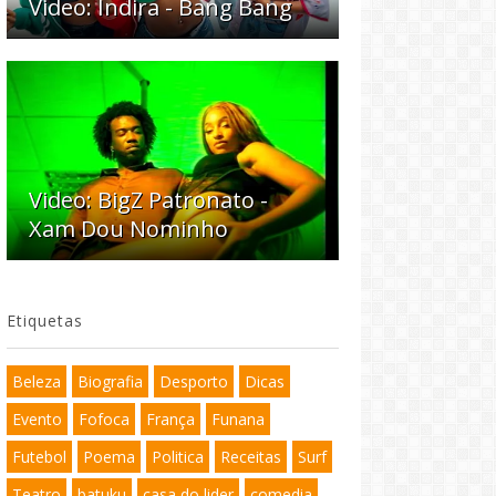
Video: Indira - Bang Bang
Video: BigZ Patronato -
Xam Dou Nominho
Etiquetas
Beleza
Biografia
Desporto
Dicas
Evento
Fofoca
França
Funana
Futebol
Poema
Politica
Receitas
Surf
Teatro
batuku
casa do lider
comedia