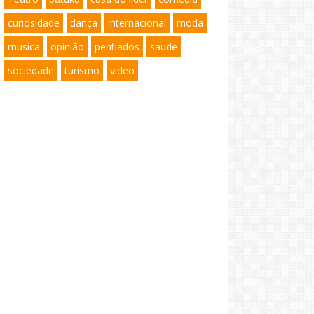
curiosidade
dança
internacional
moda
musica
opinião
pentiados
saude
sociedade
turismo
video