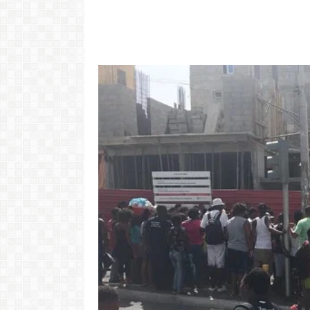
"Com 16 anos
com o Pr
LER