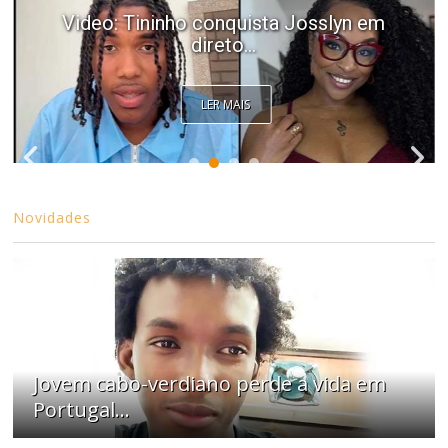
Video: Tininho conquista Josslyn em
direto...
LER MAIS
Novidades
Jovem cabo-verdiano perde a vida em
Portugal...