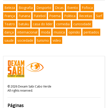
Beleza
Biografia
Desporto
Dicas
Evento
Fofoca
França
Funana
Futebol
Poema
Politica
Receitas
Surf
Teatro
batuku
casa do lider
comedia
curiosidade
dança
internacional
moda
musica
opinião
pentiados
saude
sociedade
turismo
video
©
2026
Dexam Sabi Cabo Verde
All rights reserved.
Páginas