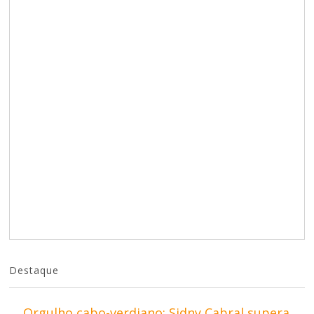
Destaque
Orgulho cabo-verdiano: Sidny Cabral supera