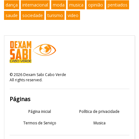
dança
internacional
moda
musica
opinião
pentiados
saude
sociedade
turismo
video
©
2026
Dexam Sabi Cabo Verde
All rights reserved.
Páginas
Página inicial
Política de privacidade
Termos de Serviço
Musica