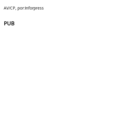
AV/CP, por:Inforpress
PUB