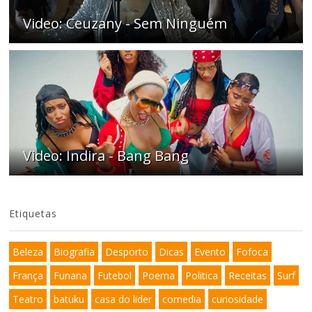
Video: Ceuzany - Sem Ninguém
Video: Indira - Bang Bang
Etiquetas
Beleza
Biografia
Desporto
Dicas
Evento
Fofoca
França
Funana
Futebol
Poema
Politica
Receitas
Surf
Teatro
batuku
casa do lider
comedia
curiosidade