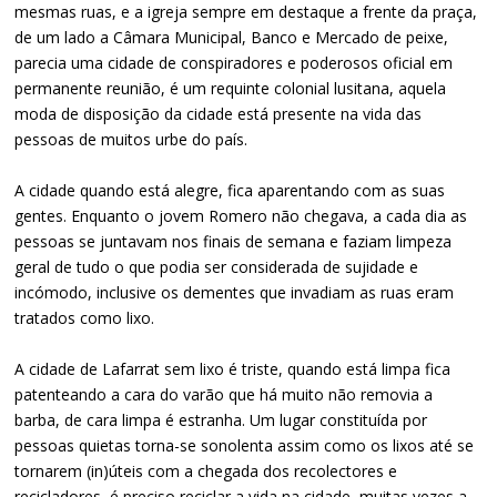
mesmas ruas, e a igreja sempre em destaque a frente da praça,
de um lado a Câmara Municipal, Banco e Mercado de peixe,
parecia uma cidade de conspiradores e poderosos oficial em
permanente reunião, é um requinte colonial lusitana, aquela
moda de disposição da cidade está presente na vida das
pessoas de muitos urbe do país.
A cidade quando está alegre, fica aparentando com as suas
gentes. Enquanto o jovem Romero não chegava, a cada dia as
pessoas se juntavam nos finais de semana e faziam limpeza
geral de tudo o que podia ser considerada de sujidade e
incómodo, inclusive os dementes que invadiam as ruas eram
tratados como lixo.
A cidade de Lafarrat sem lixo é triste, quando está limpa fica
patenteando a cara do varão que há muito não removia a
barba, de cara limpa é estranha. Um lugar constituída por
pessoas quietas torna-se sonolenta assim como os lixos até se
tornarem (in)úteis com a chegada dos recolectores e
recicladores, é preciso reciclar a vida na cidade, muitas vezes a