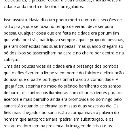
cidade anda morta e de olhos arregalados.
Isso assusta. Havia dito um poeta morto numa das secções de
radio praça que se fazia no tempo de verão, deve ser pura
poesia. Qualquer coisa que era feita na cidade era por um fim
que vinha por trás, participava sempre aquele grupo de pessoas,
já eram conhecidas nas suas limpezas, mas quando chegam ao
pé dos lixos se assemelham na cara e no cheiro por dentro e na
cabeça.
Uma das poucas vidas da cidade era a presença dos pombos
que os fies fizeram a limpeza em nome do folclore e eliminação
do azar que o padre português tinha trazido à comunidade. A
igreja ficou sozinha no meio do silêncio barulhento dos santos
de barro, os santos nas iluminuras com olhares cientes para os
acentos e mais barrulho ainda era promovida no domingo pelo
sancristão quando celebrava as missas duas vezes ao dia. Os
fiéis mais chegados ao sancristão acompanhava a palavra do
homem que autoproclamara “padre” em substituição, e os
restantes dormiam na presença da imagem de cristo e os