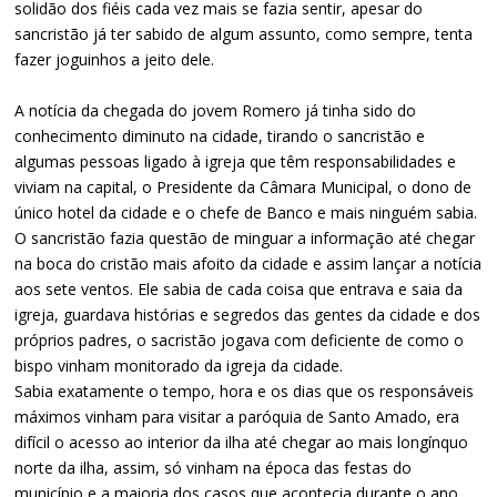
solidão dos fiéis cada vez mais se fazia sentir, apesar do
sancristão já ter sabido de algum assunto, como sempre, tenta
fazer joguinhos a jeito dele.
A notícia da chegada do jovem Romero já tinha sido do
conhecimento diminuto na cidade, tirando o sancristão e
algumas pessoas ligado à igreja que têm responsabilidades e
viviam na capital, o Presidente da Câmara Municipal, o dono de
único hotel da cidade e o chefe de Banco e mais ninguém sabia.
O sancristão fazia questão de minguar a informação até chegar
na boca do cristão mais afoito da cidade e assim lançar a notícia
aos sete ventos. Ele sabia de cada coisa que entrava e saia da
igreja, guardava histórias e segredos das gentes da cidade e dos
próprios padres, o sacristão jogava com deficiente de como o
bispo vinham monitorado da igreja da cidade.
Sabia exatamente o tempo, hora e os dias que os responsáveis
máximos vinham para visitar a paróquia de Santo Amado, era
difícil o acesso ao interior da ilha até chegar ao mais longínquo
norte da ilha, assim, só vinham na época das festas do
município e a maioria dos casos que acontecia durante o ano