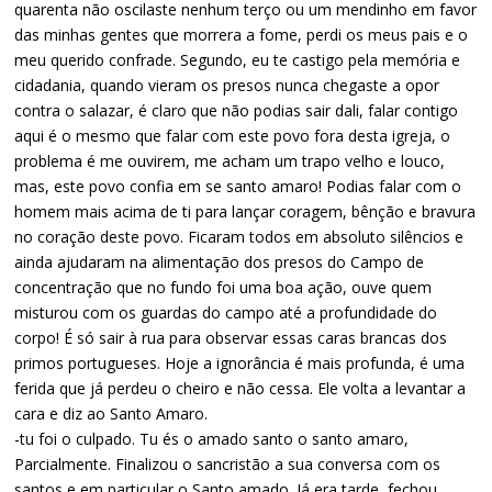
quarenta não oscilaste nenhum terço ou um mendinho em favor
das minhas gentes que morrera a fome, perdi os meus pais e o
meu querido confrade. Segundo, eu te castigo pela memória e
cidadania, quando vieram os presos nunca chegaste a opor
contra o salazar, é claro que não podias sair dali, falar contigo
aqui é o mesmo que falar com este povo fora desta igreja, o
problema é me ouvirem, me acham um trapo velho e louco,
mas, este povo confia em se santo amaro! Podias falar com o
homem mais acima de ti para lançar coragem, bênção e bravura
no coração deste povo. Ficaram todos em absoluto silêncios e
ainda ajudaram na alimentação dos presos do Campo de
concentração que no fundo foi uma boa ação, ouve quem
misturou com os guardas do campo até a profundidade do
corpo! É só sair à rua para observar essas caras brancas dos
primos portugueses. Hoje a ignorância é mais profunda, é uma
ferida que já perdeu o cheiro e não cessa. Ele volta a levantar a
cara e diz ao Santo Amaro.
-tu foi o culpado. Tu és o amado santo o santo amaro,
Parcialmente. Finalizou o sancristão a sua conversa com os
santos e em particular o Santo amado. Já era tarde, fechou