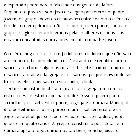
e esperado padre para a felicidade das gentes de lafarrat.
Enquanto o povo se sobejava de alegria por terem um padre
jovem, os grupos devotos disputavam entre se uma audiência a
fim de irem em primeira mão ter com o jovem padre, todos os
grupos religiosos eram lideradas pelas mulheres e todas elas
estavam encantadas com a presença de um padre jovem.
O recém-chegado sacerdote já tinha um dia inteiro que não saiu
ao encontro da comunidade cristã estando ele reunido com o
sancristão a tomar algumas notas referente à cidade, enquanto
o sancristão falava da igreja e dos santos que precisavam de ser
trocadas ele só pensava na sua santa, a linda.
-senhor sancristão qual é a relação que a igreja tem com as
instituições de estado aqui na cidade? Disse o jovem padre.
-a melhor possível senhor padre, a igreja e a Câmara Municipal
dão perfeitamente bem, parecem um casal centenário e um
jogo de futebol que se repete. As parcerias têm a duração de
quatro em quatro anos. A igreja é constituída por atletas e a
Câmara apita o jogo, damo-nos tão bem, hehehe, disse o