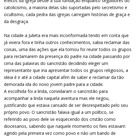
efeitos da igreja desde a sua fundação enquanto seguidores do
catolicismo, a maioria delas são suportadas pelo secretismo e
ocultismo, cada pedra das igrejas carregam histórias de graça e
da desgraça.
Na cidade a Julieta era mais inconformada tendo em conta que
já vivera fora e tinha outros conhecimentos, sabia reclamar das
coisas, uma das ações que ela tomou foi reunir todos os grupos
para reclamarem da presença do padre na cidade passando por
cima das palavras do sancristão decidindo eleger um
representante que iria apresentar todos os grupos religiosos, a
ideia é ir até a cidade capital afim de saber e reclamar da tão
demorada ida do novo jovem padre para a cidade.
A escolhida foi a linda, convidaram o sancristão para
acompanhar a linda naquela aventura mas ele negou,
justificando que estava cansado de ser desrespeitado pelo seu
próprio povo. O sancristão falava igual a um político, se
referindo ao povo dele se esquecendo dos cristão como
diocesanos, sabendo que naquele momento os fieis estavam
agindo pela primeira vez como povo e não um bando de