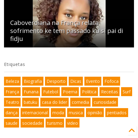
Caboverdiana na França relata
sofrimento ke tem passado ku si pai di
fidju
Etiquetas
Beleza
Biografia
Desporto
Dicas
Evento
Fofoca
França
Funana
Futebol
Poema
Politica
Receitas
Surf
Teatro
batuku
casa do lider
comedia
curiosidade
dança
internacional
moda
musica
opinião
pentiados
saude
sociedade
turismo
video