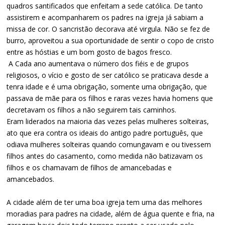
quadros santificados que enfeitam a sede católica. De tanto
assistirem e acompanharem os padres na igreja já sabiam a
missa de cor. O sancristão decorava até virgula. Não se fez de
burro, aproveitou a sua oportunidade de sentir o copo de cristo
entre as hóstias e um bom gosto de bagos fresco.
A Cada ano aumentava o número dos fiéis e de grupos
religiosos, o vício e gosto de ser católico se praticava desde a
tenra idade e é uma obrigação, somente uma obrigação, que
passava de mãe para os filhos e raras vezes havia homens que
decretavam os filhos a não seguirem tais caminhos.
Eram liderados na maioria das vezes pelas mulheres solteiras,
ato que era contra os ideais do antigo padre português, que
odiava mulheres solteiras quando comungavam e ou tivessem
filhos antes do casamento, como medida não batizavam os
filhos e os chamavam de filhos de amancebadas e
amancebados.
A cidade além de ter uma boa igreja tem uma das melhores
moradias para padres na cidade, além de água quente e fria, na