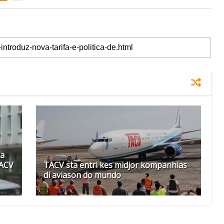
ma
TACV
TACV sta entri kes midjor kompanhias
di aviason do mundo