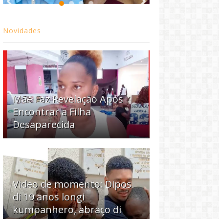
Novidades
Mãe Faz Revelação Após
Encontrar a Filha
Desaparecida
Video de momento: Dipos
di 19 anos longi
kumpanhero, abraço di