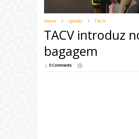
Home
opinião
TACV
TACV introduz no
bagagem
0 Comments