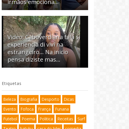
irmãos emociona…
Video: Caboverdiana fala si
experiencia di vivi na
estrangeiro... Na inicio
pensa diziste mas...
Etiquetas
Beleza
Biografia
Desporto
Dicas
Evento
Fofoca
França
Funana
Futebol
Poema
Politica
Receitas
Surf
Teatro
batuku
casa do lider
comedia