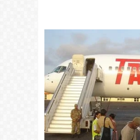
Video: Cabov
motivo ki 
Portugal pa 
Ve
LER