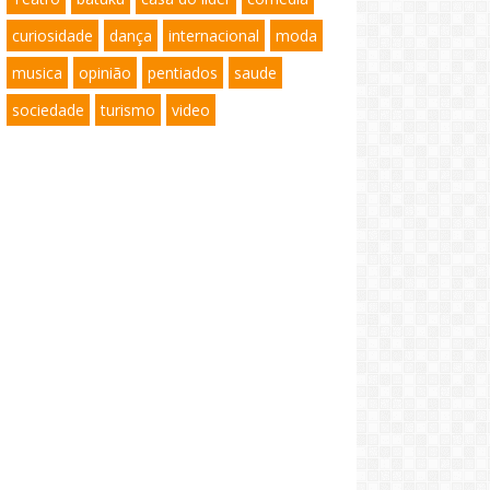
curiosidade
dança
internacional
moda
musica
opinião
pentiados
saude
sociedade
turismo
video