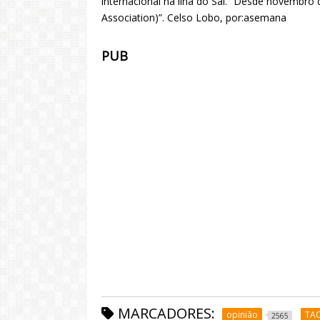
internacional na ilha do Sal. “Desde novembro 
Association)”. Celso Lobo, por:asemana
PUB
MARCADORES:
opinião
TA
2565