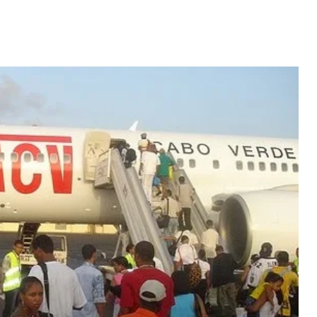
erdiana konta
Video: "Tem pessoas ki sa
fazel larga
larga Cabo Verde pa vivi
volta pa Cabo
vida pior na Portugal" -
rde
Dezabafo
 MAIS
LER MAIS