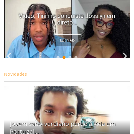
Video: Tininho conquista Josslyn em
direto...
LER MAIS
Novidades
Jovem cabo-verdiano perde a vida em
Portugal...