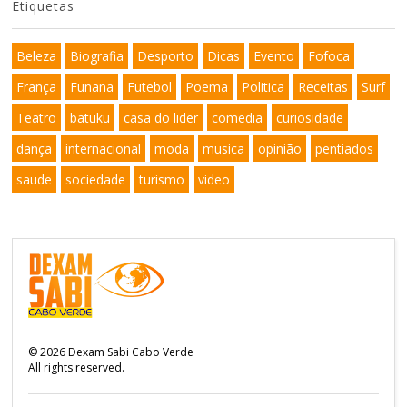
Etiquetas
Beleza
Biografia
Desporto
Dicas
Evento
Fofoca
França
Funana
Futebol
Poema
Politica
Receitas
Surf
Teatro
batuku
casa do lider
comedia
curiosidade
dança
internacional
moda
musica
opinião
pentiados
saude
sociedade
turismo
video
©
2026
Dexam Sabi Cabo Verde
All rights reserved.