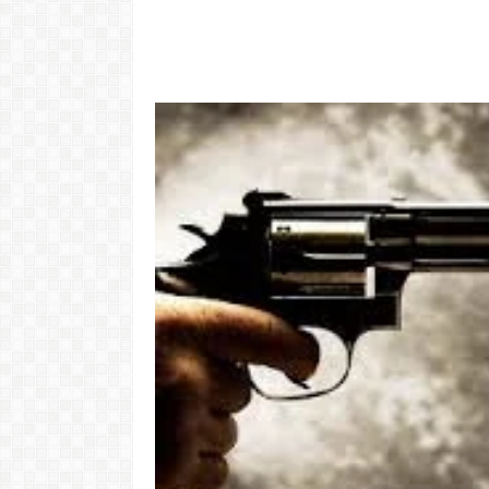
"Com 16 anos
com o Pr
LER