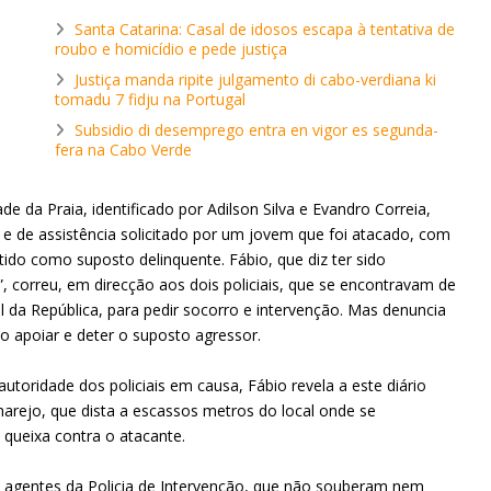
Santa Catarina: Casal de idosos escapa à tentativa de
roubo e homicídio e pede justiça
Justiça manda ripite julgamento di cabo-verdiana ki
tomadu 7 fidju na Portugal
Subsidio di desemprego entra en vigor es segunda-
fera na Cabo Verde
de da Praia, identificado por Adilson Silva e Evandro Correia,
 e de assistência solicitado por um jovem que foi atacado, com
 tido como suposto delinquente. Fábio, que diz ter sido
correu, em direcção aos dois policiais, que se encontravam de
l da República, para pedir socorro e intervenção. Mas denuncia
 apoiar e deter o suposto agressor.
utoridade dos policiais em causa, Fábio revela a este diário
almarejo, que dista a escassos metros do local onde se
queixa contra o atacante.
s agentes da Policia de Intervenção, que não souberam nem