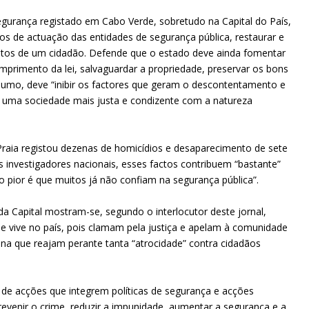
segurança registado em Cabo Verde, sobretudo na Capital do País,
os de actuação das entidades de segurança pública, restaurar e
itos de um cidadão. Defende que o estado deve ainda fomentar
mprimento da lei, salvaguardar a propriedade, preservar os bons
resumo, deve “inibir os factores que geram o descontentamento e
s uma sociedade mais justa e condizente com a natureza
 Praia registou dezenas de homicídios e desaparecimento de sete
s investigadores nacionais, esses factos contribuem “bastante”
 pior é que muitos já não confiam na segurança pública”.
 da Capital mostram-se, segundo o interlocutor deste jornal,
e vive no país, pois clamam pela justiça e apelam à comunidade
ana que reajam perante tanta “atrocidade” contra cidadãos
 de acções que integrem políticas de segurança e acções
revenir o crime, reduzir a impunidade, aumentar a segurança e a