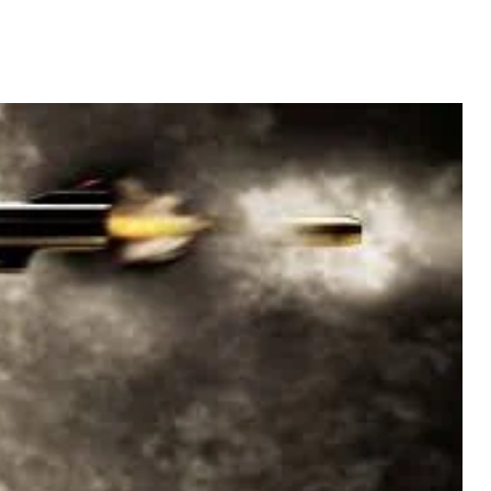
Video: Caboverdiana konta
motivo ki fazel larga
 fui para cama
Portugal pa volta pa Cabo
esidente "
Verde
 MAIS
LER MAIS