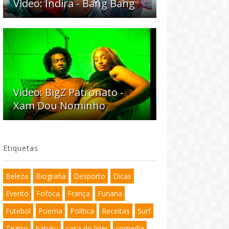
Video: Indira - Bang Bang
Video: BigZ Patronato -
Xam Dou Nominho
Etiquetas
Beleza
Biografia
Desporto
Dicas
Evento
Fofoca
França
Funana
Futebol
Poema
Politica
Receitas
Surf
Teatro
batuku
casa do lider
comedia