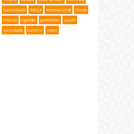
curiosidade
dança
internacional
moda
musica
opinião
pentiados
saude
sociedade
turismo
video