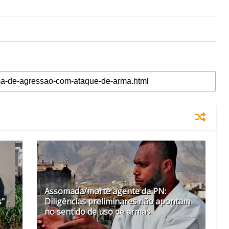
Assomada/morte agente da PN:
" -
Diligências preliminares não apontam
no sentido de uso de armas