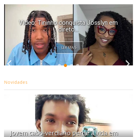
Video: Tininho conquista Josslyn em
direto...
LER MAIS
Novidades
Jovem cabo-verdiano perde a vida em