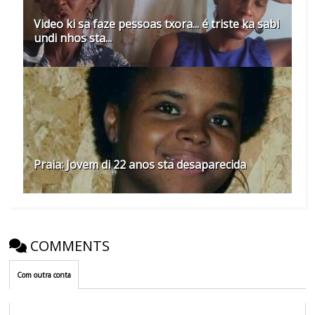
Video ki sa faze pessoas txora... é triste ka sabi
undi nhos sta...
Praia: Jovem di 22 anos sta desaparecida
COMMENTS
Com outra conta