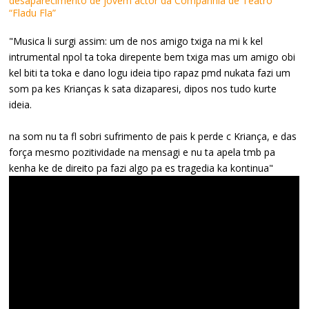
desaparecimento de jovem actor da Companhia de Teatro
“Fladu Fla”
"Musica li surgi assim: um de nos amigo txiga na mi k kel
intrumental npol ta toka direpente bem txiga mas um amigo obi
kel biti ta toka e dano logu ideia tipo rapaz pmd nukata fazi um
som pa kes Krianças k sata dizaparesi, dipos nos tudo kurte
ideia.
na som nu ta fl sobri sufrimento de pais k perde c Kriança, e das
força mesmo pozitividade na mensagi e nu ta apela tmb pa
kenha ke de direito pa fazi algo pa es tragedia ka kontinua"