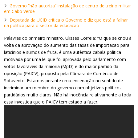
Governo “não autoriza” instalação de centro de treino militar
em Cabo Verde
Deputada da UCID critica o Governo e diz que está a falhar
na política para o sector da educação
Palavras do primeiro ministro, Ulisses Correia: "O que se criou à
volta da aprovação do aumento das taxas de importação para
laticínios e sumos de fruta, é uma autêntica cabala política
motivada por uma lei que foi aprovada pelo parlamento com
votos favoráveis da maioria (MpD) e do maior partido da
oposição (PAICV), proposta pela Câmara de Comércio de
Sotavento. Estamos perante uma encenação no sentido de
incriminar um membro do governo com objetivos político-
partidários muito claros. Não há inocência relativamente a toda
essa investida que o PAICV tem estado a fazer.