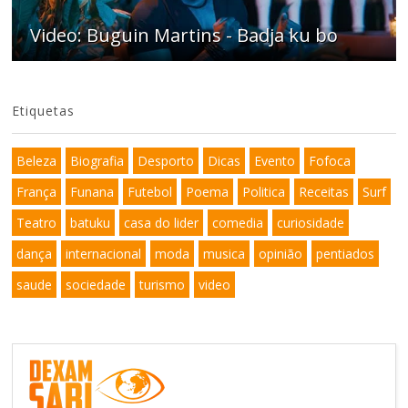
Video: Buguin Martins - Badja ku bo
Etiquetas
Beleza
Biografia
Desporto
Dicas
Evento
Fofoca
França
Funana
Futebol
Poema
Politica
Receitas
Surf
Teatro
batuku
casa do lider
comedia
curiosidade
dança
internacional
moda
musica
opinião
pentiados
saude
sociedade
turismo
video