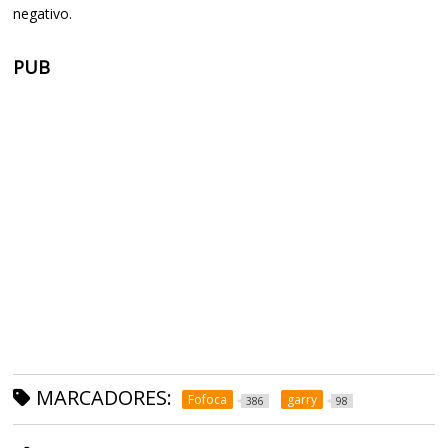
negativo.
PUB
MARCADORES:
Fofoca
garry
386
98