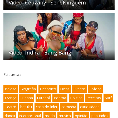
Video: Ceuzany - Sem Ninguém
Video: Indira - Bang Bang
Etiquetas
Beleza
Biografia
Desporto
Dicas
Evento
Fofoca
França
Funana
Futebol
Poema
Politica
Receitas
Surf
Teatro
batuku
casa do lider
comedia
curiosidade
dança
internacional
moda
musica
opinião
pentiados