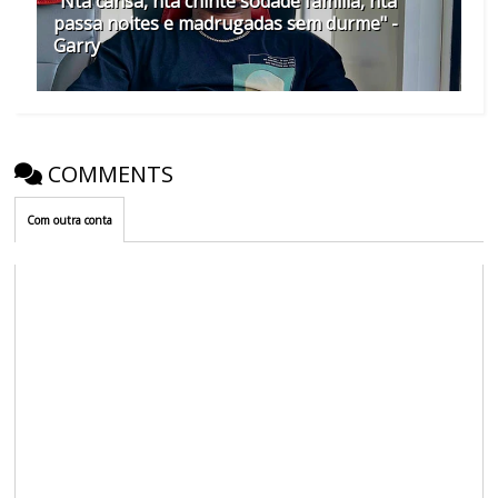
"Nta cansa, nta chinte sodade família, nta
passa noites e madrugadas sem durme" -
Garry
COMMENTS
Com outra conta