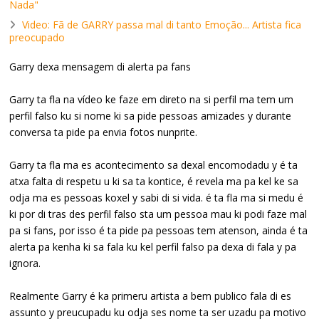
Nada"
Video: Fã de GARRY passa mal di tanto Emoção... Artista fica
preocupado
Garry dexa mensagem di alerta pa fans
Garry ta fla na vídeo ke faze em direto na si perfil ma tem um
perfil falso ku si nome ki sa pide pessoas amizades y durante
conversa ta pide pa envia fotos nunprite.
Garry ta fla ma es acontecimento sa dexal encomodadu y é ta
atxa falta di respetu u ki sa ta kontice, é revela ma pa kel ke sa
odja ma es pessoas koxel y sabi di si vida. é ta fla ma si medu é
ki por di tras des perfil falso sta um pessoa mau ki podi faze mal
pa si fans, por isso é ta pide pa pessoas tem atenson, ainda é ta
alerta pa kenha ki sa fala ku kel perfil falso pa dexa di fala y pa
ignora.
Realmente Garry é ka primeru artista a bem publico fala di es
assunto y preucupadu ku odja ses nome ta ser uzadu pa motivo