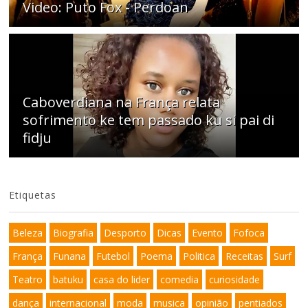
Video: Puto Fox - Perdoan
Caboverdiana na França relata
sofrimento ke tem passado ku si pai di
fidju
Etiquetas
Beleza
Biografia
Desporto
Dicas
Evento
Fofoca
França
Funana
Futebol
Poema
Politica
Receitas
Surf
Teatro
batuku
casa do lider
comedia
curiosidade
dança
internacional
moda
musica
opinião
pentiados