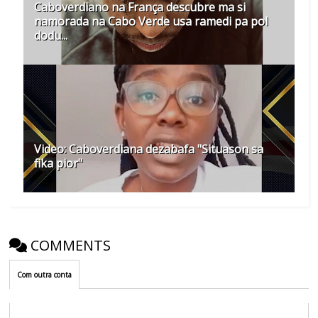
Caboverdiano na França descubre ma si
namorada na Cabo Verde usa ramedi pa pol
dodu...
Video: Caboverdiana dezabafa "Situason sa
fika pior"
COMMENTS
Com outra conta