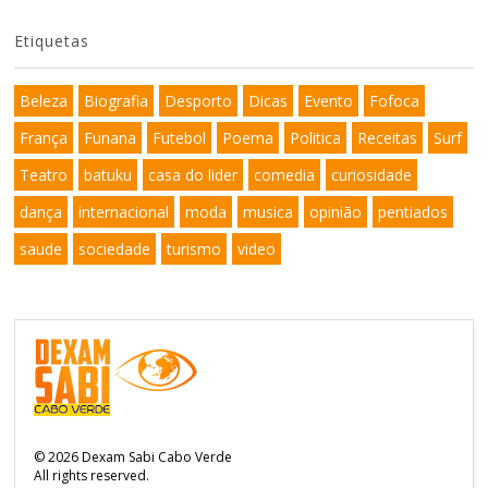
Etiquetas
Beleza
Biografia
Desporto
Dicas
Evento
Fofoca
França
Funana
Futebol
Poema
Politica
Receitas
Surf
Teatro
batuku
casa do lider
comedia
curiosidade
dança
internacional
moda
musica
opinião
pentiados
saude
sociedade
turismo
video
©
2026
Dexam Sabi Cabo Verde
All rights reserved.