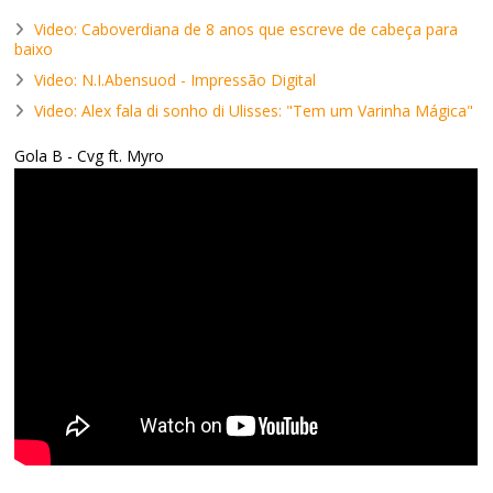
Video: Caboverdiana de 8 anos que escreve de cabeça para
baixo
Video: N.I.Abensuod - Impressão Digital
Video: Alex fala di sonho di Ulisses: "Tem um Varinha Mágica"
Gola B - Cvg ft. Myro