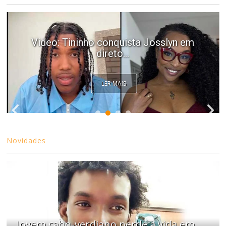
Video: Tininho conquista Josslyn em
direto...
LER MAIS
Novidades
Jovem cabo-verdiano perde a vida em