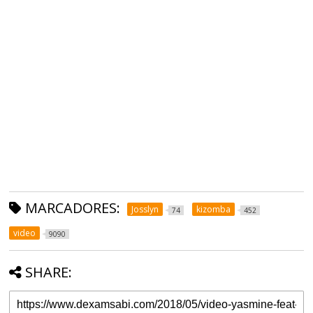
MARCADORES:
Josslyn
kizomba
74
452
video
9090
SHARE: