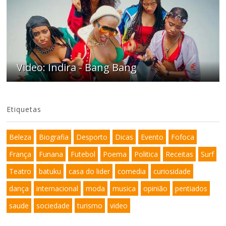
Video: Indira - Bang Bang
Etiquetas
Beleza
Biografia
Desporto
Dicas
Evento
Fofoca
França
Funana
Futebol
Poema
Politica
Receitas
Surf
Teatro
batuku
casa do lider
comedia
curiosidade
dança
internacional
moda
musica
opinião
pentiados
saude
sociedade
turismo
video