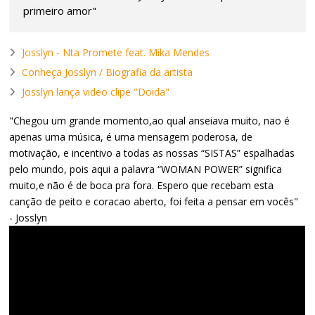
primeiro amor"
Josslyn - Nta Promete feat. Mika Mendes
Conheça Josslyn / Biografia da artista
Josslyn lança video clipe "Doida"
"Chegou um grande momento,ao qual anseiava muito, nao é
apenas uma música, é uma mensagem poderosa, de
motivação, e incentivo a todas as nossas “SISTAS” espalhadas
pelo mundo, pois aqui a palavra “WOMAN POWER” significa
muito,e não é de boca pra fora. Espero que recebam esta
canção de peito e coracao aberto, foi feita a pensar em vocês"
- Josslyn