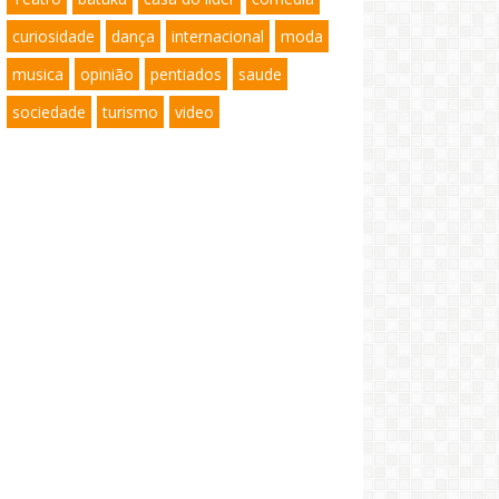
curiosidade
dança
internacional
moda
musica
opinião
pentiados
saude
sociedade
turismo
video