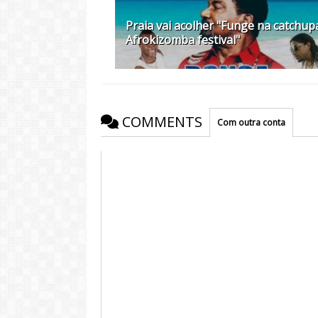
Praia vai acolher "Funge na catchup
Afrokizomba festival"
COMMENTS
Com outra conta