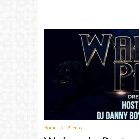
"Com 16 anos
com o Pr
LER
Home
Evento