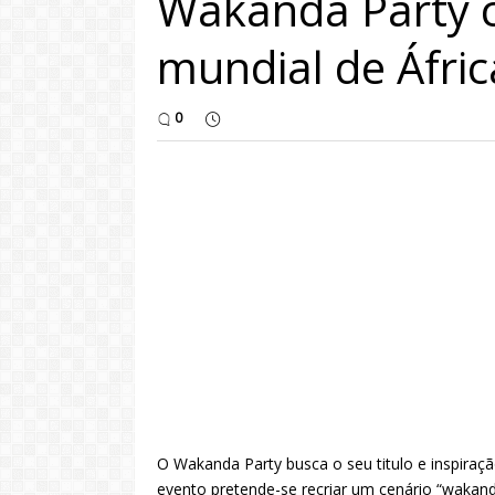
Wakanda Party 
mundial de Áfric
0
O Wakanda Party busca o seu titulo e inspira
evento pretende-se recriar um cenário “wakand