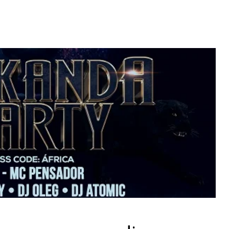
Video: Caboverdiana konta
motivo ki fazel larga
 fui para cama
Portugal pa volta pa Cabo
esidente "
Verde
 MAIS
LER MAIS