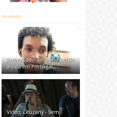
Novidades
Jovem cabo-verdiano perde
a vida em Portugal...
Video: Ceuzany - Sem