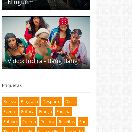
Ninguém
Video: Indira - Bang Bang
Etiquetas
Beleza
Biografia
Desporto
Dicas
Evento
Fofoca
França
Funana
Futebol
Poema
Politica
Receitas
Surf
Teatro
batuku
casa do lider
comedia