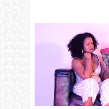
Video: Cabov
motivo ki 
Portugal pa 
Ve
LER