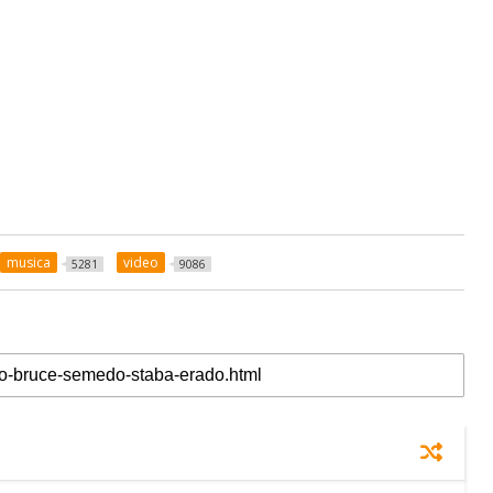
musica
video
5281
9086