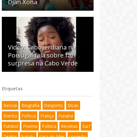
Djan Xona
Video: Caboverdiana na
Portugal fala sobre fazi
surpresa na Cabo Verde
Etiquetas
Beleza
Biografia
Desporto
Dicas
Evento
Fofoca
França
Funana
Futebol
Poema
Politica
Receitas
Surf
Teatro
batuku
casa do lider
comedia