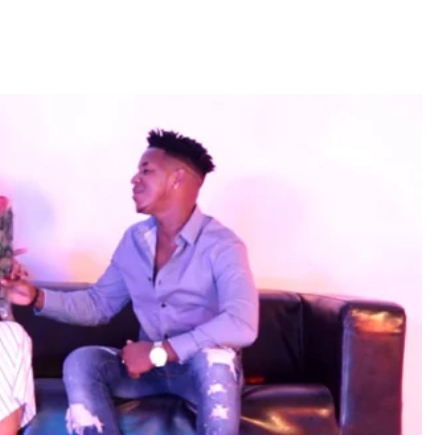
erdiana konta
fazel larga
volta pa Cabo
"Com 16 anos fui para cama
rde
com o Presidente "
 MAIS
LER MAIS