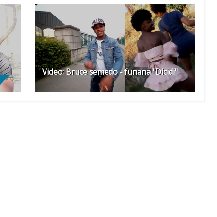
Video: Bruce semedo - funana "Dicidi"