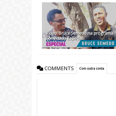
Video: Bruce Semedo na programa
Convidado Especial
COMMENTS
Com outra conta