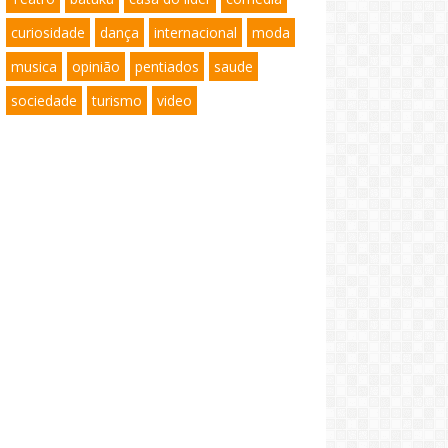
curiosidade
dança
internacional
moda
musica
opinião
pentiados
saude
sociedade
turismo
video