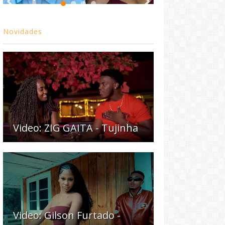
Novidades
Video: ZIG GAITA - Tujinha
Video: Gilson Furtado -