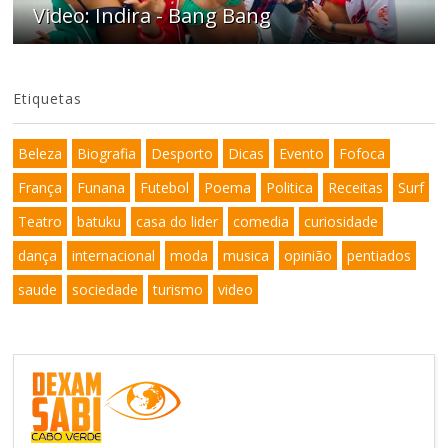
Video: Indira - Bang Bang
Etiquetas
Beleza
Biografia
Desporto
Dicas
Evento
Fofoca
França
Funana
Futebol
Poema
Politica
Receitas
Surf
Teatro
batuku
casa do lider
comedia
curiosidade
dança
internacional
moda
musica
opinião
pentiados
saude
sociedade
turismo
video