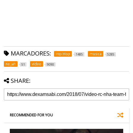
MARCADORES:
Hip Hop
musica
1485
5285
ne jah
video
51
9090
SHARE:
RECOMMENDED FOR YOU