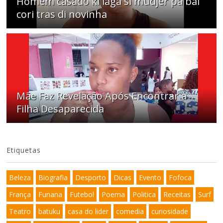
Homem casado ki laga si mudjer pa bai
cori tras di novinha
Mãe Faz Revelação Após Encontrar a
Filha Desaparecida
Etiquetas
Beleza
Biografia
Desporto
Dicas
Evento
Fofoca
França
Funana
Futebol
Poema
Politica
Receitas
Surf
Teatro
batuku
casa do lider
comedia
curiosidade