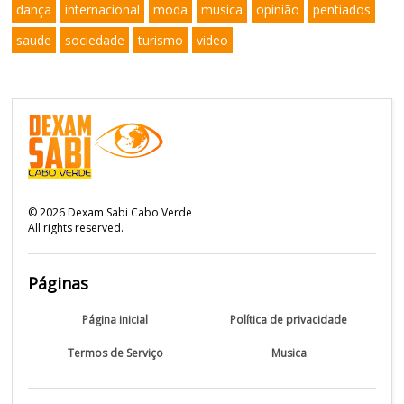
dança
internacional
moda
musica
opinião
pentiados
saude
sociedade
turismo
video
©
2026
Dexam Sabi Cabo Verde
All rights reserved.
Páginas
Página inicial
Política de privacidade
Termos de Serviço
Musica