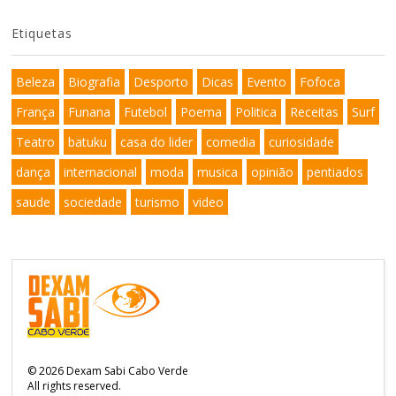
Etiquetas
Beleza
Biografia
Desporto
Dicas
Evento
Fofoca
França
Funana
Futebol
Poema
Politica
Receitas
Surf
Teatro
batuku
casa do lider
comedia
curiosidade
dança
internacional
moda
musica
opinião
pentiados
saude
sociedade
turismo
video
©
2026
Dexam Sabi Cabo Verde
All rights reserved.