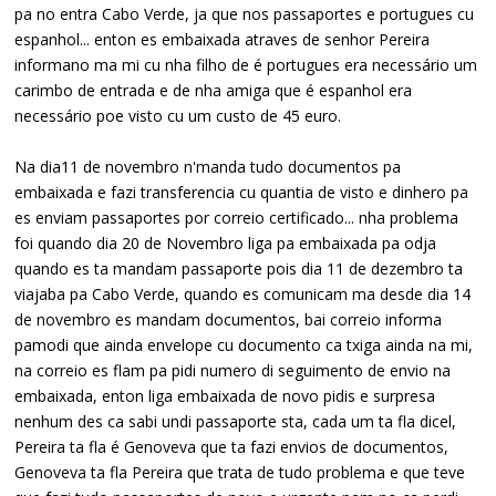
pa no entra Cabo Verde, ja que nos passaportes e portugues cu
espanhol... enton es embaixada atraves de senhor Pereira
informano ma mi cu nha filho de é portugues era necessário um
carimbo de entrada e de nha amiga que é espanhol era
necessário poe visto cu um custo de 45 euro.
Na dia11 de novembro n'manda tudo documentos pa
embaixada e fazi transferencia cu quantia de visto e dinhero pa
es enviam passaportes por correio certificado... nha problema
foi quando dia 20 de Novembro liga pa embaixada pa odja
quando es ta mandam passaporte pois dia 11 de dezembro ta
viajaba pa Cabo Verde, quando es comunicam ma desde dia 14
de novembro es mandam documentos, bai correio informa
pamodi que ainda envelope cu documento ca txiga ainda na mi,
na correio es flam pa pidi numero di seguimento de envio na
embaixada, enton liga embaixada de novo pidis e surpresa
nenhum des ca sabi undi passaporte sta, cada um ta fla dicel,
Pereira ta fla é Genoveva que ta fazi envios de documentos,
Genoveva ta fla Pereira que trata de tudo problema e que teve