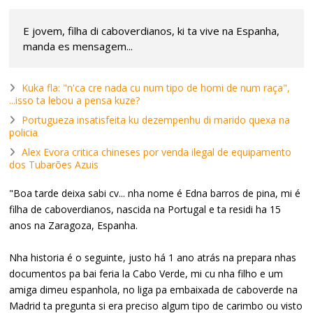
E jovem, filha di caboverdianos, ki ta vive na Espanha,
manda es mensagem...
Kuka fla: "n'ca cre nada cu num tipo de homi de num raça",
...isso ta lebou a pensa kuze?
Portugueza insatisfeita ku dezempenhu di marido quexa na
policia
Alex Evora critica chineses por venda ilegal de equipamento
dos Tubarões Azuis
"Boa tarde deixa sabi cv... nha nome é Edna barros de pina, mi é
filha de caboverdianos, nascida na Portugal e ta residi ha 15
anos na Zaragoza, Espanha.
Nha historia é o seguinte, justo há 1 ano atrás na prepara nhas
documentos pa bai feria la Cabo Verde, mi cu nha filho e um
amiga dimeu espanhola, no liga pa embaixada de caboverde na
Madrid ta pregunta si era preciso algum tipo de carimbo ou visto