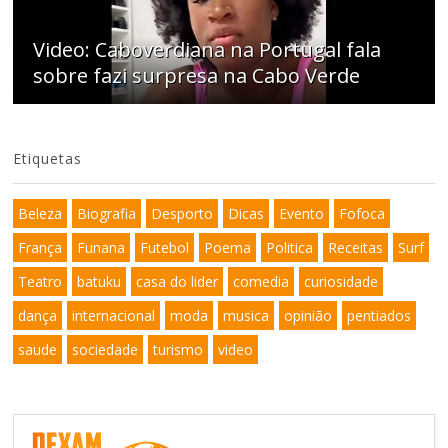
Video: Caboverdiana na Portugal fala
sobre fazi surpresa na Cabo Verde
Etiquetas
Beleza
Biografia
Desporto
Dicas
Evento
Fofoca
França
Funana
Futebol
Poema
Politica
Receitas
Surf
Teatro
batuku
casa do lider
comedia
curiosidade
dança
internacional
moda
musica
opinião
pentiados
saude
sociedade
turismo
video