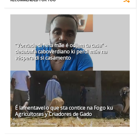
"Vontade di Nha mãe é odjam ta casa" -
desabafa caboverdiano ki perdi mãe na
véspera di si casamento
É lamentavel o que sta contice na Fogo ku
Agricultores y Criadores de Gado