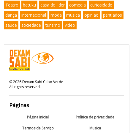
Teatro
batuku
casa do lider
comedia
curiosidade
dança
internacional
moda
musica
opinião
pentiados
saude
sociedade
turismo
video
©
2026
Dexam Sabi Cabo Verde
All rights reserved.
Páginas
Página inicial
Política de privacidade
Termos de Serviço
Musica