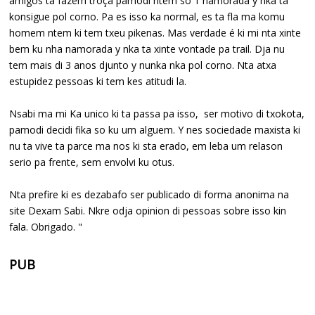
amigos ta fazem troça pamodi ntem so 1 namorada y nka ta
konsigue pol corno. Pa es isso ka normal, es ta fla ma komu
homem ntem ki tem txeu pikenas. Mas verdade é ki mi nta xinte
bem ku nha namorada y nka ta xinte vontade pa trail. Dja nu
tem mais di 3 anos djunto y nunka nka pol corno. Nta atxa
estupidez pessoas ki tem kes atitudi la.
Nsabi ma mi Ka unico ki ta passa pa isso, ser motivo di txokota,
pamodi decidi fika so ku um alguem. Y nes sociedade maxista ki
nu ta vive ta parce ma nos ki sta erado, em leba um relason
serio pa frente, sem envolvi ku otus.
Nta prefire ki es dezabafo ser publicado di forma anonima na
site Dexam Sabi. Nkre odja opinion di pessoas sobre isso kin
fala. Obrigado. "
PUB