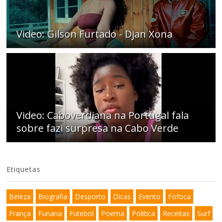
Video: Gilson Furtado - Djan Xona
Video: Caboverdiana na Portugal fala
sobre fazi surpresa na Cabo Verde
Etiquetas
Beleza
Biografia
Desporto
Dicas
Evento
Fofoca
França
Funana
Futebol
Poema
Politica
Receitas
Surf