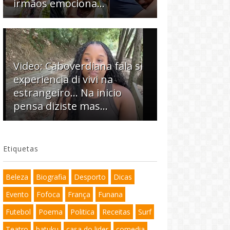
irmãos emociona…
Video: Caboverdiana fala si
experiencia di vivi na
estrangeiro... Na inicio
pensa diziste mas...
Etiquetas
Beleza
Biografia
Desporto
Dicas
Evento
Fofoca
França
Funana
Futebol
Poema
Politica
Receitas
Surf
Teatro
batuku
casa do lider
comedia