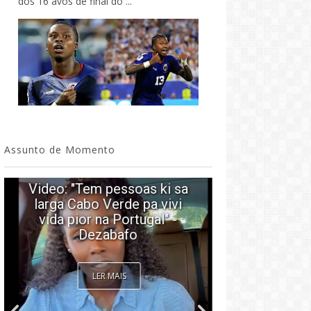
dos 16 avos de final do ...
Assunto de Momento
Video: "Tem pessoas ki sa
larga Cabo Verde pa vivi
vida pior na Portugal" -
Video: Tini
Dezabafo
Josslyn e
LER MAIS
LE