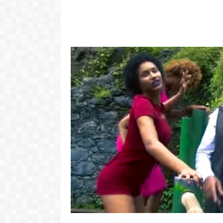
Video: 
Video: Tininho conquista
surpreend
Josslyn em direto...
Verde. Es k
LER MAIS
LER