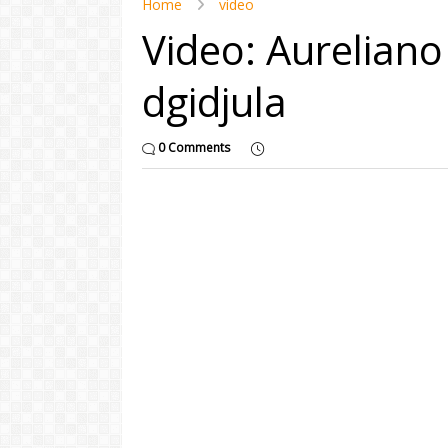
Home
video
Video: Aureliano
dgidjula
0 Comments