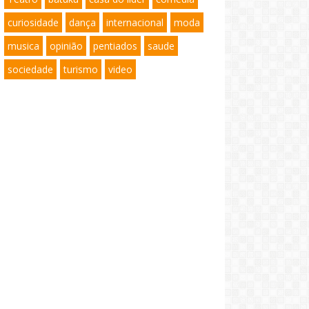
curiosidade
dança
internacional
moda
musica
opinião
pentiados
saude
sociedade
turismo
video