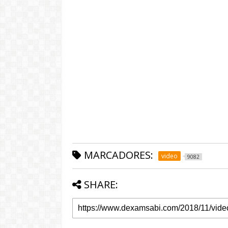
MARCADORES:
video
9082
SHARE: