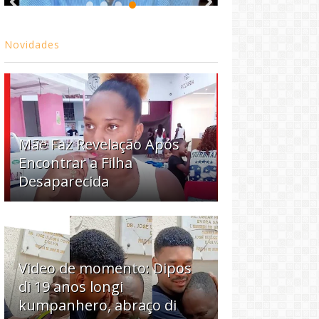
Novidades
Mãe Faz Revelação Após
Encontrar a Filha
Desaparecida
Video de momento: Dipos
di 19 anos longi
kumpanhero, abraço di