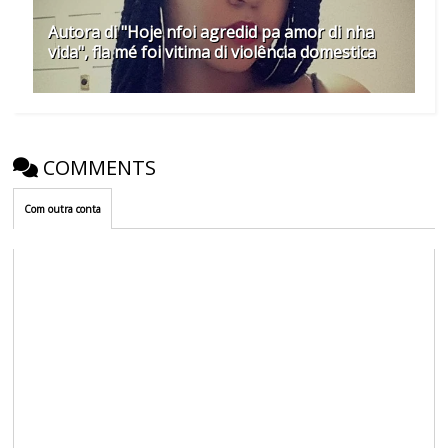
Autora di "Hoje nfoi agredid pa amor di nha
vida", fla mé foi vitima di violência domestica
COMMENTS
Com outra conta