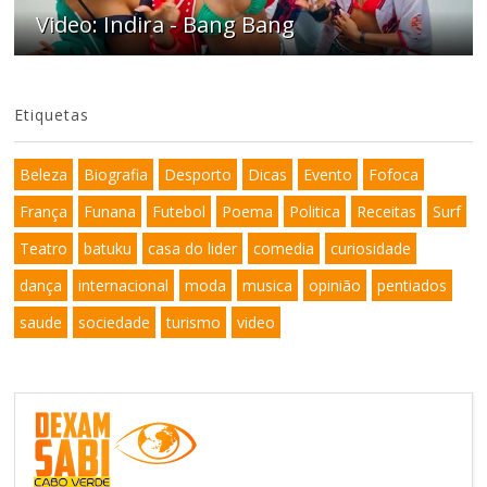
Video: Indira - Bang Bang
Etiquetas
Beleza
Biografia
Desporto
Dicas
Evento
Fofoca
França
Funana
Futebol
Poema
Politica
Receitas
Surf
Teatro
batuku
casa do lider
comedia
curiosidade
dança
internacional
moda
musica
opinião
pentiados
saude
sociedade
turismo
video