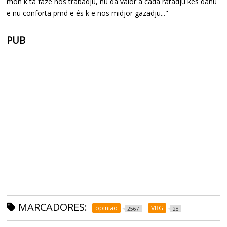
mon k ta faze nos trabadju, nu da valor a cada ratadju kes danu
e nu conforta pmd e és k e nos midjor gazadju..."
PUB
MARCADORES:
opinião
VBG
2567
28