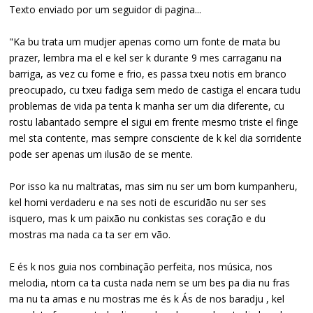
Texto enviado por um seguidor di pagina...
"Ka bu trata um mudjer apenas como um fonte de mata bu
prazer, lembra ma el e kel ser k durante 9 mes carraganu na
barriga, as vez cu fome e frio, es passa txeu notis em branco
preocupado, cu txeu fadiga sem medo de castiga el encara tudu
problemas de vida pa tenta k manha ser um dia diferente, cu
rostu labantado sempre el sigui em frente mesmo triste el finge
mel sta contente, mas sempre consciente de k kel dia sorridente
pode ser apenas um ilusão de se mente.
Por isso ka nu maltratas, mas sim nu ser um bom kumpanheru,
kel homi verdaderu e na ses noti de escuridão nu ser ses
isquero, mas k um paixão nu conkistas ses coração e du
mostras ma nada ca ta ser em vão.
E és k nos guia nos combinação perfeita, nos música, nos
melodia, ntom ca ta custa nada nem se um bes pa dia nu fras
ma nu ta amas e nu mostras me és k Ás de nos baradju , kel