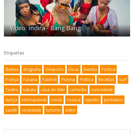
Video: Indira - Bang Bang
Etiquetas
Beleza
Biografia
Desporto
Dicas
Evento
Fofoca
França
Funana
Futebol
Poema
Politica
Receitas
Surf
Teatro
batuku
casa do lider
comedia
curiosidade
dança
internacional
moda
musica
opinião
pentiados
saude
sociedade
turismo
video