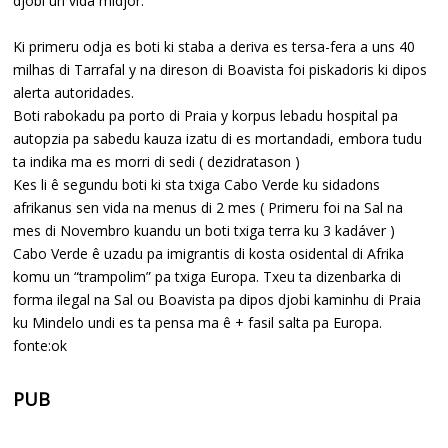
djobi un vida midjor.
Ki primeru odja es boti ki staba a deriva es tersa-fera a uns 40
milhas di Tarrafal y na direson di Boavista foi piskadoris ki dipos
alerta autoridades.
Boti rabokadu pa porto di Praia y korpus lebadu hospital pa
autopzia pa sabedu kauza izatu di es mortandadi, embora tudu
ta indika ma es morri di sedi ( dezidratason )
Kes li ê segundu boti ki sta txiga Cabo Verde ku sidadons
afrikanus sen vida na menus di 2 mes ( Primeru foi na Sal na
mes di Novembro kuandu un boti txiga terra ku 3 kadáver )
Cabo Verde ê uzadu pa imigrantis di kosta osidental di Afrika
komu un “trampolim” pa txiga Europa. Txeu ta dizenbarka di
forma ilegal na Sal ou Boavista pa dipos djobi kaminhu di Praia
ku Mindelo undi es ta pensa ma ê + fasil salta pa Europa.
fonte:ok
PUB