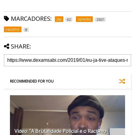
MARCADORES:
Jay
opinião
62
2567
racismo
8
SHARE:
RECOMMENDED FOR YOU
Video: "A Brutalidade Policial e o Racismo