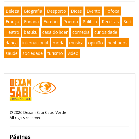
Beleza
Biografia
Desporto
Dicas
Evento
Fofoca
França
Funana
Futebol
Poema
Politica
Receitas
Surf
Teatro
batuku
casa do lider
comedia
curiosidade
dança
internacional
moda
musica
opinião
pentiados
saude
sociedade
turismo
video
©
2026
Dexam Sabi Cabo Verde
All rights reserved.
Páginas