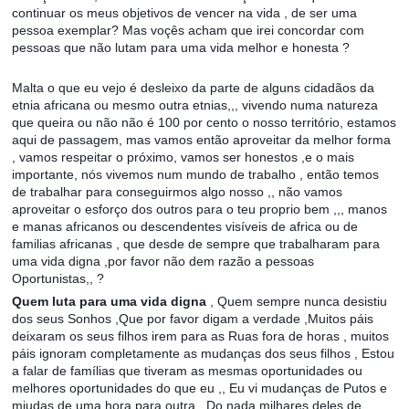
continuar os meus objetivos de vencer na vida , de ser uma
pessoa exemplar? Mas voçês acham que irei concordar com
pessoas que não lutam para uma vida melhor e honesta ?
Malta o que eu vejo é desleixo da parte de alguns cidadãos da
etnia africana ou mesmo outra etnias,,, vivendo numa natureza
que queira ou não não é 100 por cento o nosso território, estamos
aqui de passagem, mas vamos então aproveitar da melhor forma
, vamos respeitar o próximo, vamos ser honestos ,e o mais
importante, nós vivemos num mundo de trabalho , então temos
de trabalhar para conseguirmos algo nosso ,, não vamos
aproveitar o esforço dos outros para o teu proprio bem ,,, manos
e manas africanos ou descendentes visíveis de africa ou de
familias africanas , que desde de sempre que trabalharam para
uma vida digna ,por favor não dem razão a pessoas
Oportunistas,, ?
Quem luta para uma vida digna
, Quem sempre nunca desistiu
dos seus Sonhos ,Que por favor digam a verdade ,Muitos páis
deixaram os seus filhos irem para as Ruas fora de horas , muitos
páis ignoram completamente as mudanças dos seus filhos , Estou
a falar de famílias que tiveram as mesmas oportunidades ou
melhores oportunidades do que eu ,, Eu vi mudanças de Putos e
miudas de uma hora para outra , Do nada milhares deles de