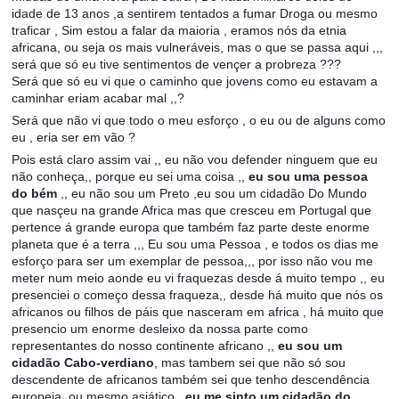
idade de 13 anos ,a sentirem tentados a fumar Droga ou mesmo
traficar , Sim estou a falar da maioria , eramos nós da etnia
africana, ou seja os mais vulneráveis, mas o que se passa aqui ,,,
será que só eu tive sentimentos de vençer a probreza ???
Será que só eu vi que o caminho que jovens como eu estavam a
caminhar eriam acabar mal ,,?
Será que não vi que todo o meu esforço , o eu ou de alguns como
eu , eria ser em vão ?
Pois está claro assim vai ,, eu não vou defender ninguem que eu
não conheça,, porque eu sei uma coisa ,,
eu sou uma pessoa
do bém
,, eu não sou um Preto ,eu sou um cidadão Do Mundo
que nasçeu na grande Africa mas que cresceu em Portugal que
pertence á grande europa que também faz parte deste enorme
planeta que é a terra ,,, Eu sou uma Pessoa , e todos os dias me
esforço para ser um exemplar de pessoa,,, por isso não vou me
meter num meio aonde eu vi fraquezas desde á muito tempo ,, eu
presenciei o começo dessa fraqueza,, desde há muito que nós os
africanos ou filhos de páis que nasceram em africa , há muito que
presencio um enorme desleixo da nossa parte como
representantes do nosso continente africano ,,
eu sou um
cidadão Cabo-verdiano
, mas tambem sei que não só sou
descendente de africanos também sei que tenho descendência
europeia, ou mesmo asiático,,,
eu me sinto um cidadão do