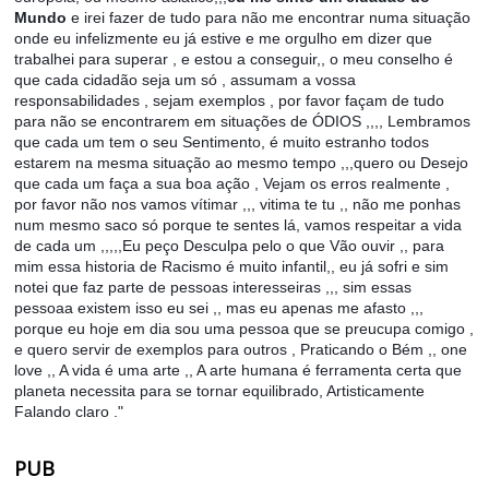
Mundo
e irei fazer de tudo para não me encontrar numa situação
onde eu infelizmente eu já estive e me orgulho em dizer que
trabalhei para superar , e estou a conseguir,, o meu conselho é
que cada cidadão seja um só , assumam a vossa
responsabilidades , sejam exemplos , por favor façam de tudo
para não se encontrarem em situações de ÓDIOS ,,,, Lembramos
que cada um tem o seu Sentimento, é muito estranho todos
estarem na mesma situação ao mesmo tempo ,,,quero ou Desejo
que cada um faça a sua boa ação , Vejam os erros realmente ,
por favor não nos vamos vítimar ,,, vitima te tu ,, não me ponhas
num mesmo saco só porque te sentes lá, vamos respeitar a vida
de cada um ,,,,,Eu peço Desculpa pelo o que Vão ouvir ,, para
mim essa historia de Racismo é muito infantil,, eu já sofri e sim
notei que faz parte de pessoas interesseiras ,,, sim essas
pessoaa existem isso eu sei ,, mas eu apenas me afasto ,,,
porque eu hoje em dia sou uma pessoa que se preucupa comigo ,
e quero servir de exemplos para outros , Praticando o Bém ,, one
love ,, A vida é uma arte ,, A arte humana é ferramenta certa que
planeta necessita para se tornar equilibrado, Artisticamente
Falando claro ."
PUB