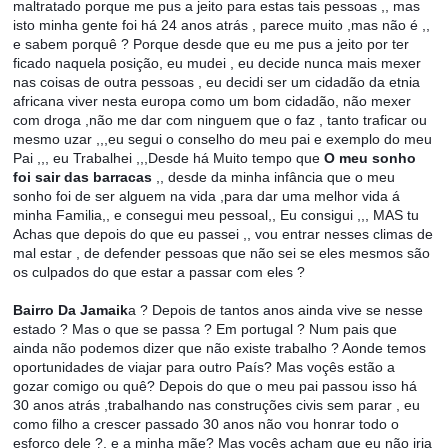
maltratado porque me pus a jeito para estas tais pessoas ,, mas
isto minha gente foi há 24 anos atrás , parece muito ,mas não é ,,
e sabem porquê ? Porque desde que eu me pus a jeito por ter
ficado naquela posição, eu mudei , eu decide nunca mais mexer
nas coisas de outra pessoas , eu decidi ser um cidadão da etnia
africana viver nesta europa como um bom cidadão, não mexer
com droga ,não me dar com ninguem que o faz , tanto traficar ou
mesmo uzar ,,,eu segui o conselho do meu pai e exemplo do meu
Pai ,,, eu Trabalhei ,,,Desde há Muito tempo que
O meu sonho
foi sair das barracas
,, desde da minha infância que o meu
sonho foi de ser alguem na vida ,para dar uma melhor vida á
minha Familia,, e consegui meu pessoal,, Eu consigui ,,, MAS tu
Achas que depois do que eu passei ,, vou entrar nesses climas de
mal estar , de defender pessoas que não sei se eles mesmos são
os culpados do que estar a passar com eles ?
Bairro Da Jamaik
a ? Depois de tantos anos ainda vive se nesse
estado ? Mas o que se passa ? Em portugal ? Num pais que
ainda não podemos dizer que não existe trabalho ? Aonde temos
oportunidades de viajar para outro País? Mas voçês estão a
gozar comigo ou quê? Depois do que o meu pai passou isso há
30 anos atrás ,trabalhando nas construções civis sem parar , eu
como filho a crescer passado 30 anos não vou honrar todo o
esforço dele ?, e a minha mãe? Mas voçês acham que eu não iria