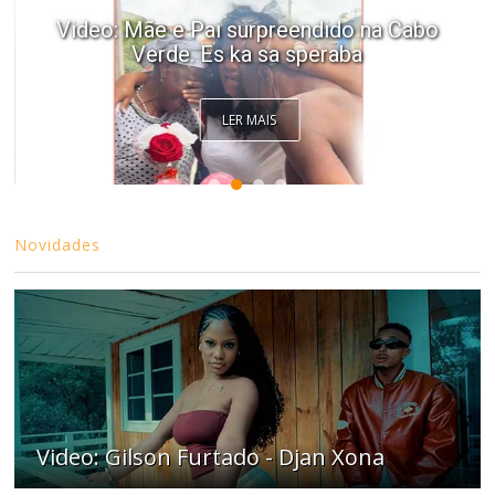
Video: Mãe e Pai surpreendido na Cabo
Verde. Es ka sa speraba
LER MAIS
Novidades
Video: Gilson Furtado - Djan Xona