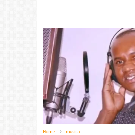
Video: "Tem pessoas ki sa
larga Cabo Verde pa vivi
vida pior na Portugal" -
Video: Tini
Dezabafo
Josslyn e
LER MAIS
LER
Home
musica