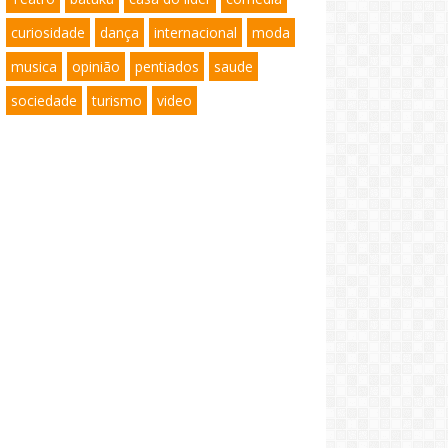
curiosidade
dança
internacional
moda
musica
opinião
pentiados
saude
sociedade
turismo
video