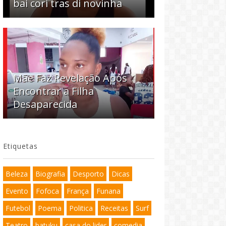
bai cori tras di novinha
Mãe Faz Revelação Após
Encontrar a Filha
Desaparecida
Etiquetas
Beleza
Biografia
Desporto
Dicas
Evento
Fofoca
França
Funana
Futebol
Poema
Politica
Receitas
Surf
Teatro
batuku
casa do lider
comedia