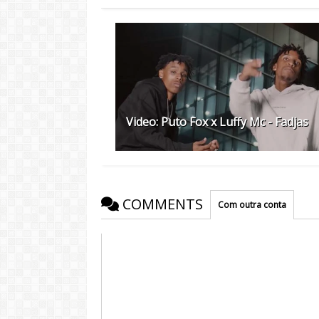
Video: Puto Fox x Luffy Mc - Fadjas
COMMENTS
Com outra conta