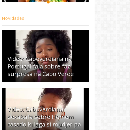
Novidades
Video: Caboverdiana na
Portugal fala sobre fazi
surpresa na Cabo Verde
Video: Caboverdiana
dezabafa sobre Homem
casado ki laga si mudjer pa