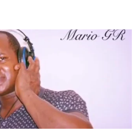
Video: Mãe e Pai
nho conquista
surpreendido na Cabo
m direto...
Verde. Es ka sa speraba
 MAIS
LER MAIS