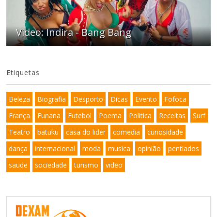
Video: Indira - Bang Bang
Etiquetas
Beleza
Biografia
Desporto
Dicas
Evento
Fofoca
França
Funana
Futebol
Poema
Politica
Receitas
Surf
Teatro
batuku
casa do lider
comedia
curiosidade
dança
internacional
moda
musica
opinião
pentiados
saude
sociedade
turismo
video