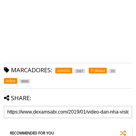
MARCADORES:
opinião
Trakinuz
2567
33
video
9090
SHARE:
RECOMMENDED FOR YOU