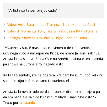
"Artista sa ta ser prejudicado"
Video: Helio Batalha feat Trakinuz - Nu ta Kontinua Pa Li
Video di Momentu: Tony Fika & Trakinuz na RAP y Funana
Portugal: Show de Trakinuz & Fidjos Codé de Dona...
"#DanNhaVisto, é mas novu movimento de cabo verde.
CCV nega visto a um repar de Picos, de nome Jailson Trakinuz.
Artista lansa si novo EP na CV e na América Latina e teni agenda
pa shows na Europa e foi negado visto.
Ka ta fazi sentido, kre ba otu tera, kre partilha ku mundo kel k nu
sab de midjor e fronteirismo ta quebrou el.
Artista ta lamenta tudo perda de sono e dinhero na projeto pa
dá em nada e é sa pide ku tud humildade: Daan Nha visto" -
Texto por
artistando