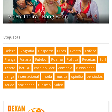
Video: Indira - Bang Bang
Etiquetas
Beleza
Biografia
Desporto
Dicas
Evento
Fofoca
França
Funana
Futebol
Poema
Politica
Receitas
Surf
Teatro
batuku
casa do lider
comedia
curiosidade
dança
internacional
moda
musica
opinião
pentiados
saude
sociedade
turismo
video