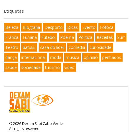
Etiquetas
Beleza
Biografia
Desporto
Dicas
Evento
Fofoca
França
Funana
Futebol
Poema
Politica
Receitas
Surf
Teatro
batuku
casa do lider
comedia
curiosidade
dança
internacional
moda
musica
opinião
pentiados
saude
sociedade
turismo
video
©
2026
Dexam Sabi Cabo Verde
All rights reserved.