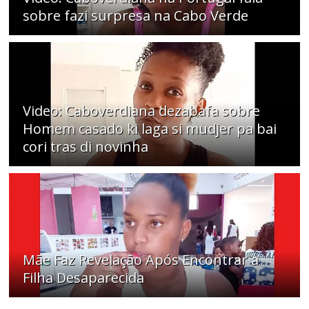
sobre fazi surpresa na Cabo Verde
Video: Caboverdiana dezabafa sobre
Homem casado ki laga si mudjer pa bai
cori tras di novinha
Mãe Faz Revelação Após Encontrar a
Filha Desaparecida