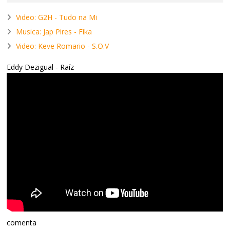
Video: G2H - Tudo na Mi
Musica: Jap Pires - Fika
Video: Keve Romario - S.O.V
Eddy Dezigual - Raíz
comenta