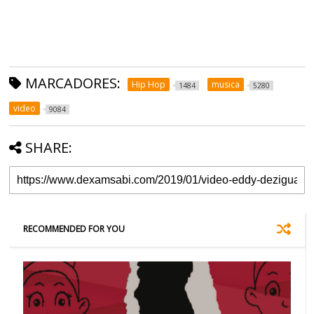
MARCADORES:
Hip Hop
musica
1484
5280
video
9084
SHARE:
RECOMMENDED FOR YOU