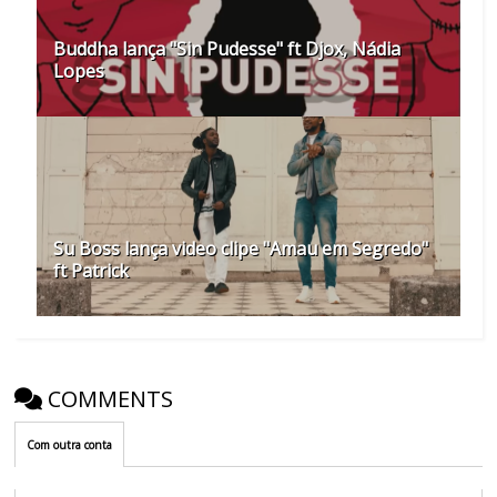
Buddha lança "Sin Pudesse" ft Djox, Nádia
Lopes
Su Boss lança video clipe "Amau em Segredo"
ft Patrick
COMMENTS
Com outra conta