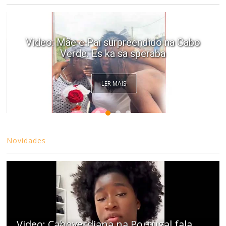
Video: Mãe e Pai surpreendido na Cabo
Verde. Es ka sa speraba
LER MAIS
Novidades
Video: Caboverdiana na Portugal fala