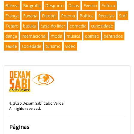
Beleza
Biografia
Desporto
Dicas
Evento
Fofoca
França
Funana
Futebol
Poema
Politica
Receitas
Surf
Teatro
batuku
casa do lider
comedia
curiosidade
dança
internacional
moda
musica
opinião
pentiados
saude
sociedade
turismo
video
©
2026
Dexam Sabi Cabo Verde
All rights reserved.
Páginas