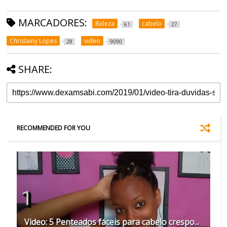
MARCADORES:
Beleza
cabelo
61
27
Chrislainy Lopes
video
28
9090
SHARE:
RECOMMENDED FOR YOU
Video: 5 Penteados fáceis para cabelo crespo...