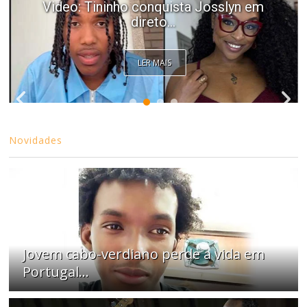
Video: Tininho conquista Josslyn em
direto...
LER MAIS
Novidades
Jovem cabo-verdiano perde a vida em
Portugal...