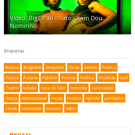
Video: BigZ Patronato - Xam Dou
Nominho
Etiquetas
Beleza
Biografia
Desporto
Dicas
Evento
Fofoca
França
Funana
Futebol
Poema
Politica
Receitas
Surf
Teatro
batuku
casa do lider
comedia
curiosidade
dança
internacional
moda
musica
opinião
pentiados
saude
sociedade
turismo
video