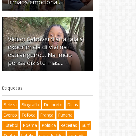
irmãos emociona…
Video: Caboverdiana fala si
experiencia di vivi na
estrangeiro... Na inicio
pensa diziste mas...
Etiquetas
Beleza
Biografia
Desporto
Dicas
Evento
Fofoca
França
Funana
Futebol
Poema
Politica
Receitas
Surf
Teatro
batuku
casa do lider
comedia