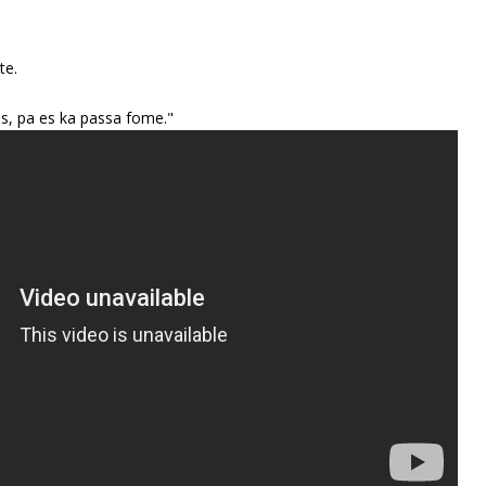
te.
 es, pa es ka passa fome."