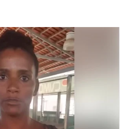
erdiana konta
Video: "Tem pessoas ki sa
fazel larga
larga Cabo Verde pa vivi
volta pa Cabo
vida pior na Portugal" -
rde
Dezabafo
 MAIS
LER MAIS