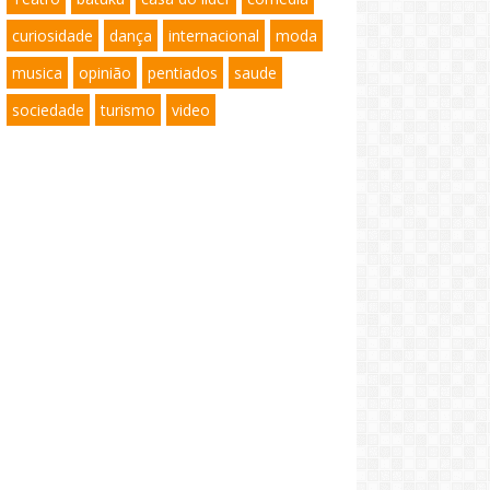
curiosidade
dança
internacional
moda
musica
opinião
pentiados
saude
sociedade
turismo
video