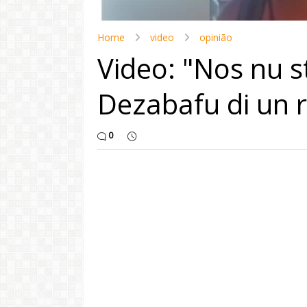
Home
video
opinião
Video: "Nos nu st
Dezabafu di un 
0