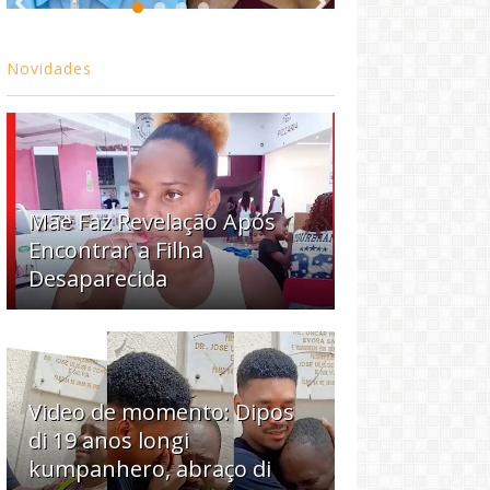
Novidades
Mãe Faz Revelação Após
Encontrar a Filha
Desaparecida
Video de momento: Dipos
di 19 anos longi
kumpanhero, abraço di