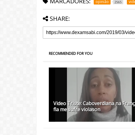
MARCADORES:
opinião
vid
2565
SHARE:
RECOMMENDED FOR YOU
Video Triste: Caboverdiana na Fran
fla me sufre violason