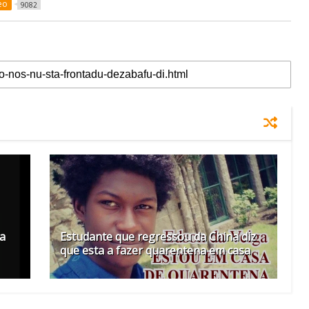
eo
9082
ça
Estudante que regressou da China diz
que esta a fazer quarentena em casa