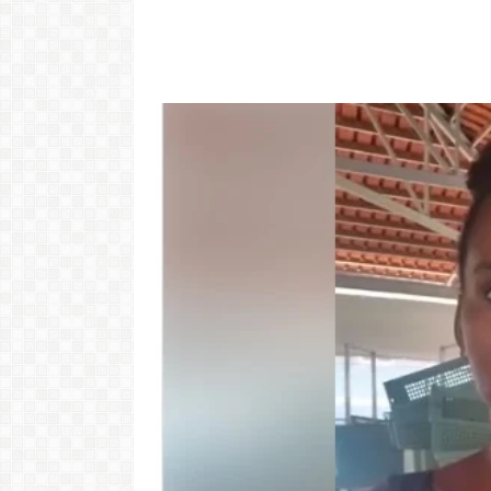
Video: Cabov
motivo ki 
Portugal pa 
Ve
LER