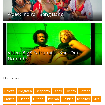
Video: Indira - Bang Bang
Video: BigZ Patronato - Xam Dou
Nominho
Etiquetas
Beleza
Biografia
Desporto
Dicas
Evento
Fofoca
França
Funana
Futebol
Poema
Politica
Receitas
Surf