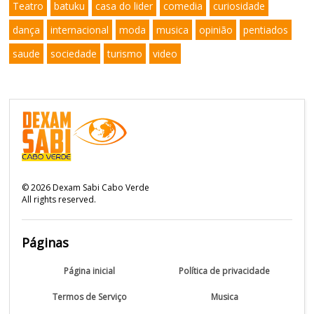
Teatro
batuku
casa do lider
comedia
curiosidade
dança
internacional
moda
musica
opinião
pentiados
saude
sociedade
turismo
video
©
2026
Dexam Sabi Cabo Verde
All rights reserved.
Páginas
Página inicial
Política de privacidade
Termos de Serviço
Musica