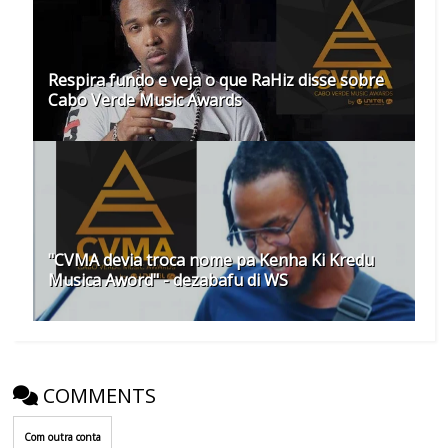
Respira fundo e veja o que RaHiz disse sobre
Cabo Verde Music Awards
"CVMA devia troca nome pa Kenha Ki Kredu
Musica Aword" - dezabafu di WS
COMMENTS
Com outra conta