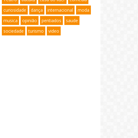
curiosidade
dança
internacional
moda
musica
opinião
pentiados
saude
sociedade
turismo
video