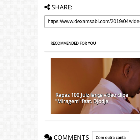
SHARE:
RECOMMENDED FOR YOU
Rapaz 100 Juiz lança video clipe
"Miragem" feat. Djodje
COMMENTS
Com outra conta