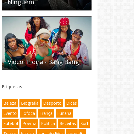
Ninguém
Video: Indira - Bang Bang
Etiquetas
Beleza
Biografia
Desporto
Dicas
Evento
Fofoca
França
Funana
Futebol
Poema
Politica
Receitas
Surf
Teatro
batuku
casa do lider
comedia