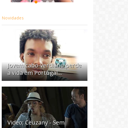
Novidades
Jovem cabo-verdiano perde
a vida em Portugal...
Video: Ceuzany - Sem