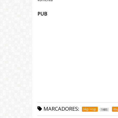
PUB
MARCADORES:
Hip Hop
mu
1485