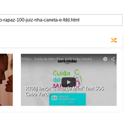
R100J lança "Cuida de Mim" feat SOS
Cabo Verde