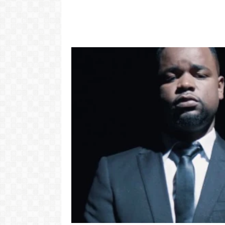
"Com 16 anos
com o Pr
LER