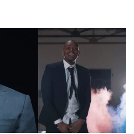
Video: Caboverdiana konta
motivo ki fazel larga
 fui para cama
Portugal pa volta pa Cabo
esidente "
Verde
 MAIS
LER MAIS