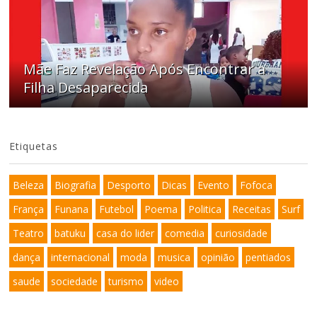
Mãe Faz Revelação Após Encontrar a
Filha Desaparecida
Etiquetas
Beleza
Biografia
Desporto
Dicas
Evento
Fofoca
França
Funana
Futebol
Poema
Politica
Receitas
Surf
Teatro
batuku
casa do lider
comedia
curiosidade
dança
internacional
moda
musica
opinião
pentiados
saude
sociedade
turismo
video