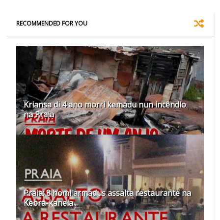
RECOMMENDED FOR YOU
Kriansa di 4 ano morri kemadu nun incêndio
na Praia
Praia: 8 homi armadus assalta restaurante na
Kebra-kanela...