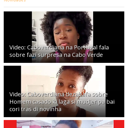
Video: Caboverdiana na Portugal fala
sobre fazi surpresa na Cabo Verde
Video: Caboverdiana dezabafa sobre
Homem casado ki laga si mudjer pa bai
cori tras di novinha