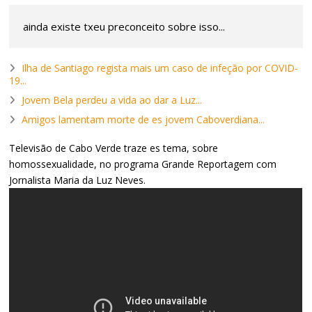
ainda existe txeu preconceito sobre isso...
Ilha de Santiago regista mais um caso de infeção por COVID-
19...
Jovem Bela perdeu a vida ao dar a Luz...
Amigos lamentam morte de es jovem Caboverdiana...
Televisão de Cabo Verde traze es tema, sobre
homossexualidade, no programa Grande Reportagem com
Jornalista Maria da Luz Neves.