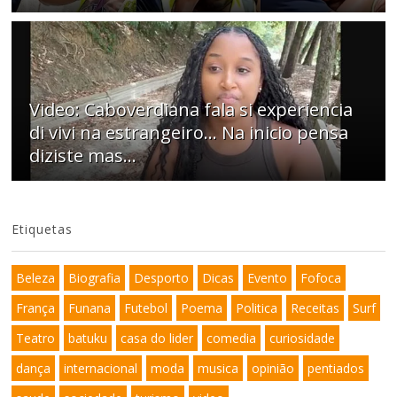
Video: Caboverdiana fala si experiencia
di vivi na estrangeiro... Na inicio pensa
diziste mas...
Etiquetas
Beleza
Biografia
Desporto
Dicas
Evento
Fofoca
França
Funana
Futebol
Poema
Politica
Receitas
Surf
Teatro
batuku
casa do lider
comedia
curiosidade
dança
internacional
moda
musica
opinião
pentiados