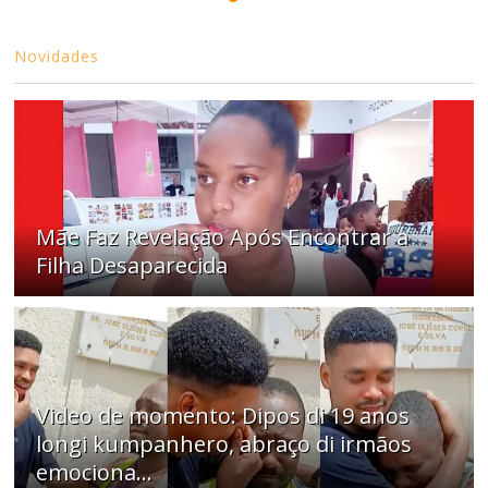
Novidades
Mãe Faz Revelação Após Encontrar a
Filha Desaparecida
Video de momento: Dipos di 19 anos
longi kumpanhero, abraço di irmãos
emociona…