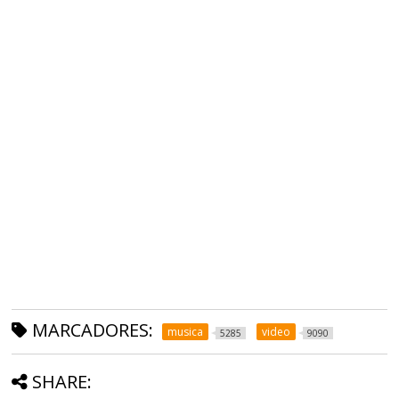
MARCADORES:
musica
video
5285
9090
SHARE: