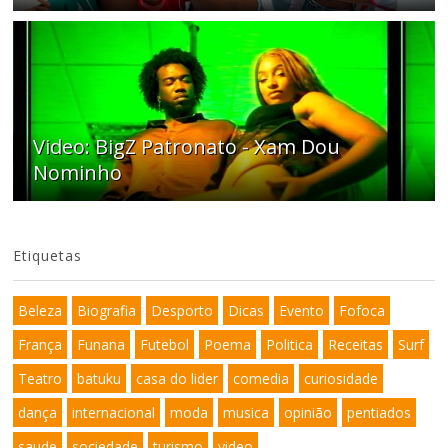
Video: BigZ Patronato - Xam Dou
Nominho
Etiquetas
Beleza
Biografia
Desporto
Dicas
Evento
Fofoca
França
Funana
Futebol
Poema
Politica
Receitas
Surf
Teatro
batuku
casa do lider
comedia
curiosidade
dança
internacional
moda
musica
opinião
pentiados
saude
sociedade
turismo
video