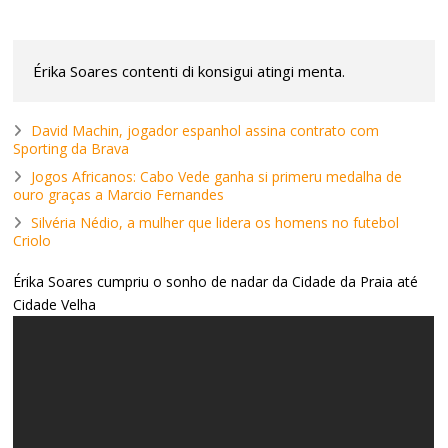
Érika Soares contenti di konsigui atingi menta.
David Machin, jogador espanhol assina contrato com
Sporting da Brava
Jogos Africanos: Cabo Vede ganha si primeru medalha de
ouro graças a Marcio Fernandes
Silvéria Nédio, a mulher que lidera os homens no futebol
Criolo
Érika Soares cumpriu o sonho de nadar da Cidade da Praia até
Cidade Velha