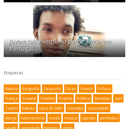
Jovem cabo-verdiano perde a vida em
Portugal...
Etiquetas
Beleza
Biografia
Desporto
Dicas
Evento
Fofoca
França
Funana
Futebol
Poema
Politica
Receitas
Surf
Teatro
batuku
casa do lider
comedia
curiosidade
dança
internacional
moda
musica
opinião
pentiados
saude
sociedade
turismo
video