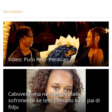
Novidades
Video: Puto Fox - Perdoan
Caboverdiana na França relata
sofrimento ke tem passado ku si pai di
fidju