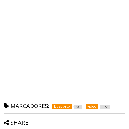
MARCADORES:
Desporto
video
406
9091
SHARE: