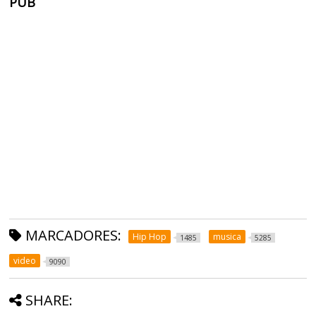
PUB
MARCADORES:
Hip Hop
musica
1485
5285
video
9090
SHARE: