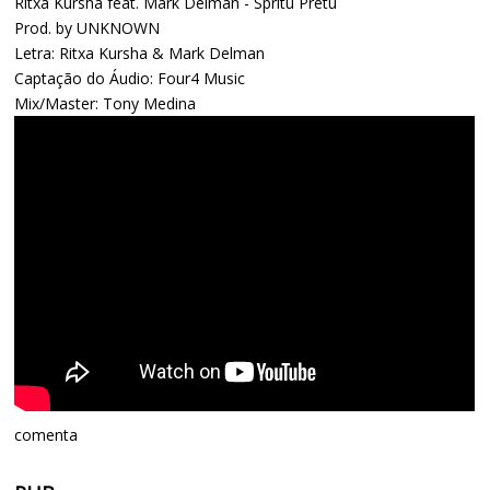
Ritxa Kursha feat. Mark Delman - Spritu Pretu
Prod. by UNKNOWN
Letra: Ritxa Kursha & Mark Delman
Captação do Áudio: Four4 Music
Mix/Master: Tony Medina
comenta