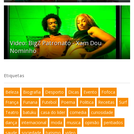
Video: BigZ Patronato - Xam Dou
Nominho
Etiquetas
Beleza
Biografia
Desporto
Dicas
Evento
Fofoca
França
Funana
Futebol
Poema
Politica
Receitas
Surf
Teatro
batuku
casa do lider
comedia
curiosidade
dança
internacional
moda
musica
opinião
pentiados
saude
sociedade
turismo
video