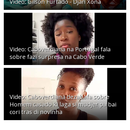
Video: Gilson Furtado - Djan Xona
Video: Caboverdiana na Portugal fala
sobre fazi surpresa na Cabo Verde
Video: Caboverdiana dezabafa sobre
Homem casado ki laga si mudjer pa bai
cori tras di novinha