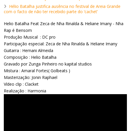
Hélio Batalha justifica ausência no festival de Areia Grande
com o facto de não ter recebido parte do ‘cachet’
Helio Batalha Feat Zeca de Nha Rinalda & Heliane Imany - Nha
Rap é Bensom
Produção Musical : DC pro
Participação especial: Zeca de Nha Rinalda & Heliane Imany
Guitarra : Hernani Almeida
Composição : Helio Batalha
Gravado por Zunga Pinheiro no kapital studios
Mistura : Amaral Fortes( Golbeats )
Masterização: Jonin Raphael
Vídeo clip : Clacket
Realização : Harmonia