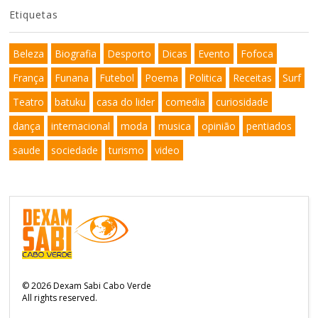
Etiquetas
Beleza
Biografia
Desporto
Dicas
Evento
Fofoca
França
Funana
Futebol
Poema
Politica
Receitas
Surf
Teatro
batuku
casa do lider
comedia
curiosidade
dança
internacional
moda
musica
opinião
pentiados
saude
sociedade
turismo
video
©
2026
Dexam Sabi Cabo Verde
All rights reserved.