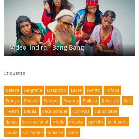
Video: Indira - Bang Bang
Etiquetas
Beleza
Biografia
Desporto
Dicas
Evento
Fofoca
França
Funana
Futebol
Poema
Politica
Receitas
Surf
Teatro
batuku
casa do lider
comedia
curiosidade
dança
internacional
moda
musica
opinião
pentiados
saude
sociedade
turismo
video