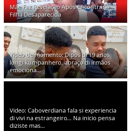
Mãe Faz Revelação Após Encontrar a
Filha Desaparecida
Video de momento: Dipos di 19 anos
longi kumpanhero, abraço di irmãos
emociona…
Video: Caboverdiana fala si experiencia
di vivi na estrangeiro... Na inicio pensa
diziste mas...