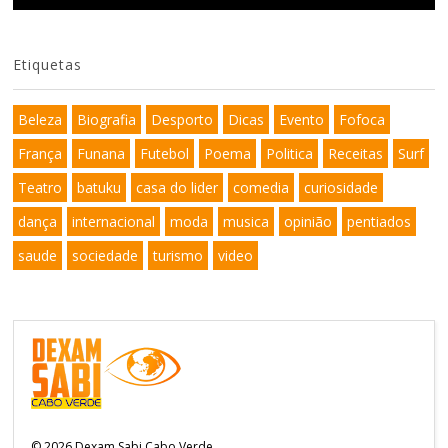
Etiquetas
Beleza
Biografia
Desporto
Dicas
Evento
Fofoca
França
Funana
Futebol
Poema
Politica
Receitas
Surf
Teatro
batuku
casa do lider
comedia
curiosidade
dança
internacional
moda
musica
opinião
pentiados
saude
sociedade
turismo
video
©
2026
Dexam Sabi Cabo Verde